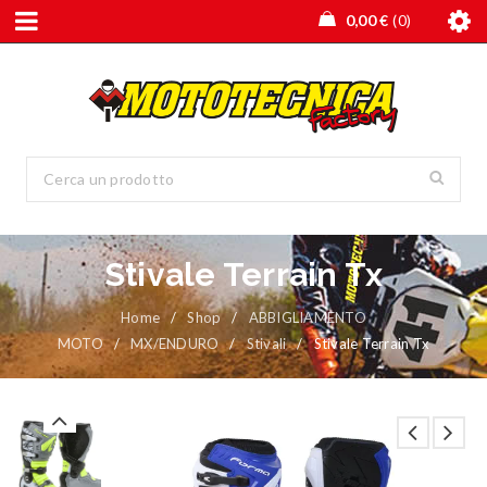
0,00
€
0
Stivale Terrain Tx
Home
/
Shop
/
ABBIGLIAMENTO
MOTO
/
MX/ENDURO
/
Stivali
/
Stivale Terrain Tx