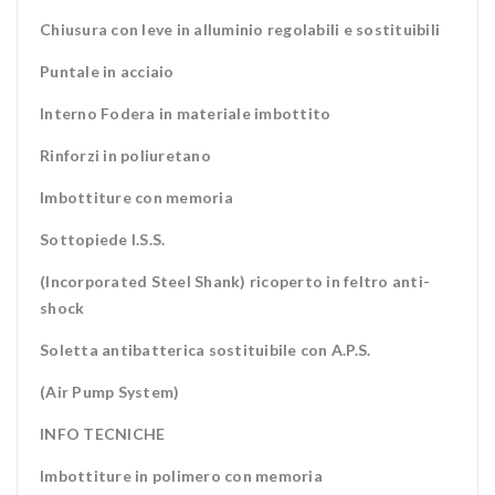
Chiusura con leve in alluminio regolabili e sostituibili
Puntale in acciaio
Interno Fodera in materiale imbottito
Rinforzi in poliuretano
Imbottiture con memoria
Sottopiede I.S.S.
(Incorporated Steel Shank) ricoperto in feltro anti-
shock
Soletta antibatterica sostituibile con A.P.S.
(Air Pump System)
INFO TECNICHE
Imbottiture in polimero con memoria