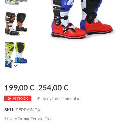
199,00
€
254,00
€
–
Scrivi un commento
IN STOCK
SKU:
TERRAIN TX
Stivale Forma Terrain Tx .