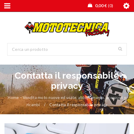
0,00
€
0
Contatta il responsabile
privacy
Home – Vendita moto nuove ed usate, abbigliamento, accessori e
ricambi
/
Contatta il responsabile privacy