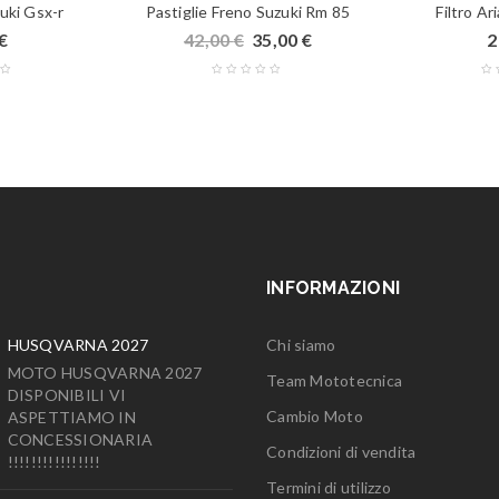
uki Gsx-r
Pastiglie Freno Suzuki Rm 85
Filtro Ar
€
42,00
€
35,00
€
2
INFORMAZIONI
HUSQVARNA 2027
Chi siamo
MOTO HUSQVARNA 2027
Team Mototecnica
DISPONIBILI VI
Cambio Moto
ASPETTIAMO IN
CONCESSIONARIA
Condizioni di vendita
!!!!!!!!!!!!!!!!
Termini di utilizzo