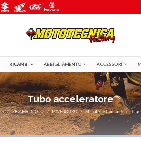
RICAMBI
ABBIGLIAMENTO
ACCESSORI
M
Tubo acceleratore
op
/
RICAMBI MOTO
/
MX/ENDURO
/
Manubrio/Comandi
/
Tubo