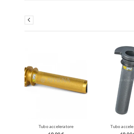
Tubo acceleratore
Tubo accele
69,00
€
69,00