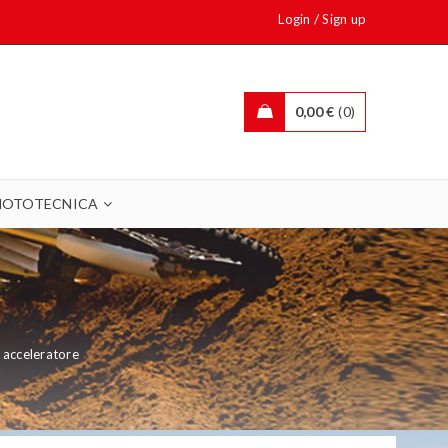
/
Login
Sign up
0,00
€
0
OTOTECNICA
 acceleratore