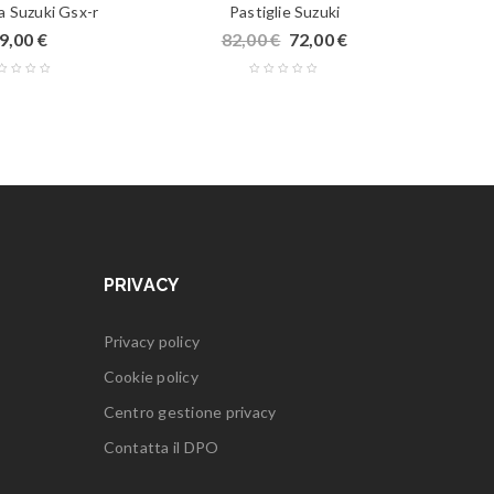
ia Suzuki Gsx-r
Pastiglie Suzuki
9,00
€
82,00
€
72,00
€
PRIVACY
Privacy policy
Cookie policy
Centro gestione privacy
Contatta il DPO