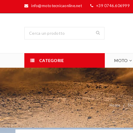
info@mototecnicaonline.net
+39 0746.606999
CATEGORIE
MOTO
Home
/
Sh