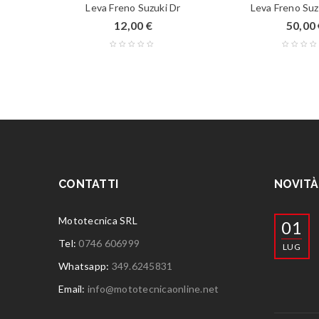
Leva Freno Suzuki Dr
Leva Freno Suz
12,00
€
50,00
CONTATTI
NOVITÀ
Mototecnica SRL
01
Tel:
0746 606999
LUG
Whatsapp:
349.6245831
Email:
info@mototecnicaonline.net