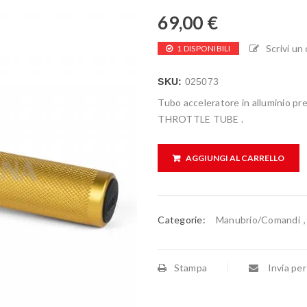
69,00
€
Scrivi u
1 DISPONIBILI
SKU:
025073
Tubo acceleratore in alluminio
THROTTLE TUBE .
AGGIUNGI AL CARRELLO
Categorie:
Manubrio/Comandi
Stampa
Invia per