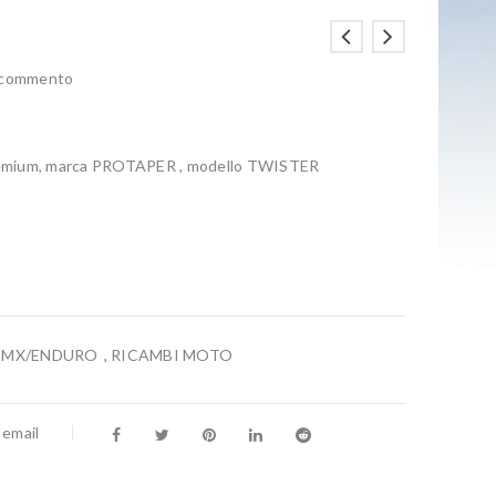
n commento
 premium, marca PROTAPER , modello TWISTER
,
MX/ENDURO
,
RICAMBI MOTO
 email