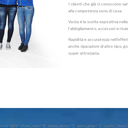
I clienti che già ci conoscono sa
alla competenza sono di casa.
Vasta è la scelta espositiva nella
l’abbigliamento, accessori e ricam
Rapidità e accuratezza nell’effett
anche riparazioni di altro tipo, gr
super attrezzata.
=”text-light” show_nav=”0″ show_dots=”1″ auto_play=”1″ cache_time=