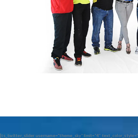
[ts_twitter_slider username=”theme_sky” limit=”4″ text_color_style