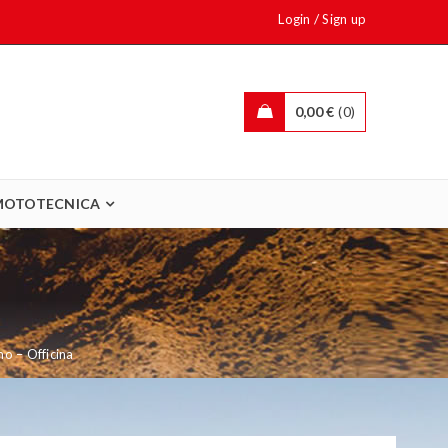
/
Login
Sign up
0,00
€
0
MOTOTECNICA
mo – Officina