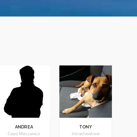
ANDREA
TONY
Capo Meccanico
Intrattenitore