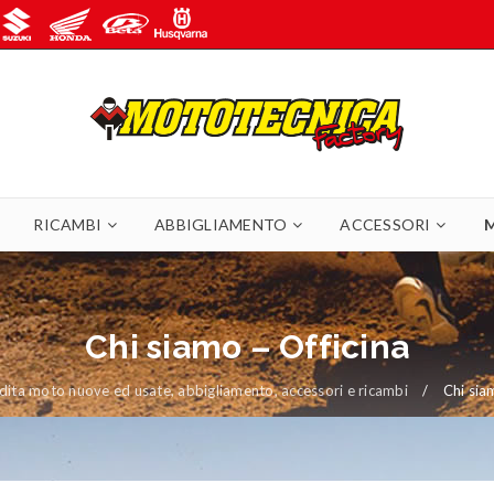
RICAMBI
ABBIGLIAMENTO
ACCESSORI
Chi siamo – Officina
ita moto nuove ed usate, abbigliamento, accessori e ricambi
/
Chi sia