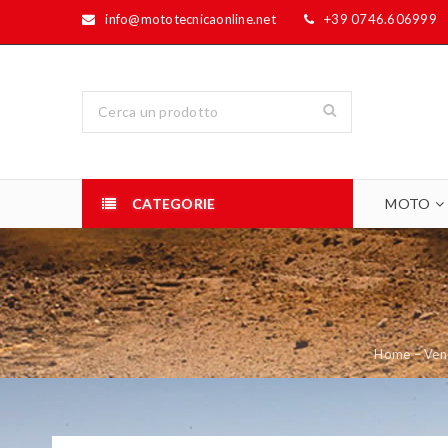
info@mototecnicaonline.net
+39 0746.606999
CATEGORIE
MOTO
Home – Vend