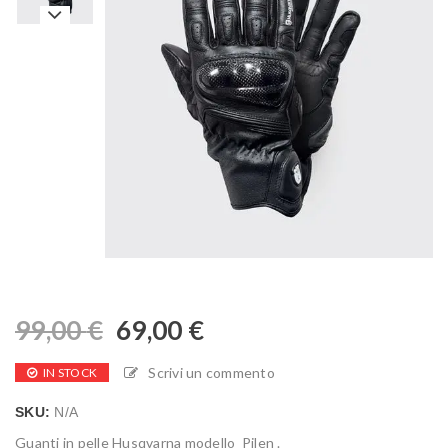
99,00
€
69,00
€
Scrivi un commento
IN STOCK
SKU:
N/A
Guanti in pelle Husqvarna modello Pilen .