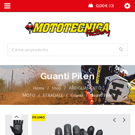
0,00
€
0
Guanti Pilen
Home
/
Shop
/
ABBIGLIAMENTO
MOTO
/
STRADALE
/
Guanti
/
Guanti Pilen
PROMO