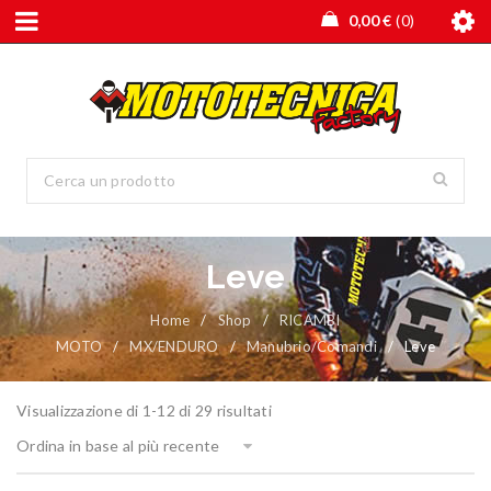
0,00
€
0
Leve
Home
/
Shop
/
RICAMBI
MOTO
/
MX/ENDURO
/
Manubrio/Comandi
/
Leve
Visualizzazione di 1-12 di 29 risultati
Ordina in base al più recente