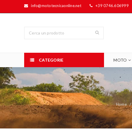
info@mototecnicaonline.net
+39 0746.606999
CATEGORIE
MOTO
Home
/