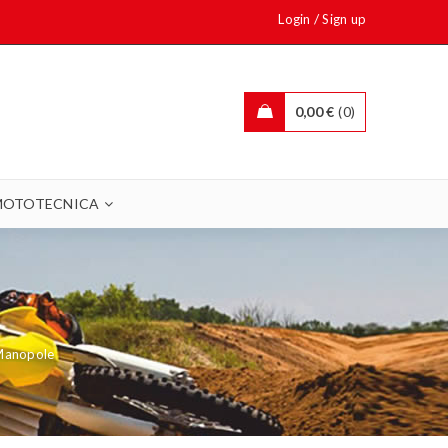
/
Login
Sign up
0,00
€
0
MOTOTECNICA
anopole