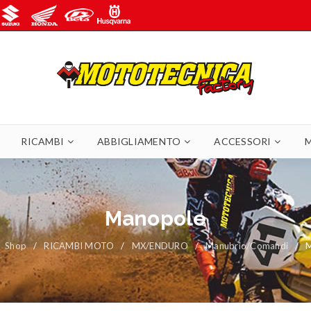
RICAMBI
ABBIGLIAMENTO
ACCESSORI
Manopole
Shop
/
RICAMBI MOTO
/
MX/ENDURO
/
Manubrio/Comandi
/
M