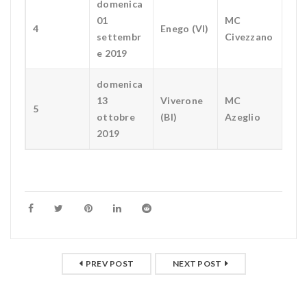
domenica
01
MC
4
Enego (VI)
settembr
Civezzano
e 2019
domenica
13
Viverone
MC
5
ottobre
(BI)
Azeglio
2019
PREV POST
NEXT POST