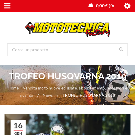
0,00
€
0
TROFEO HUSQVARNA 2019
Home – Vendita moto nuove ed usate, abbigliamento, accessori e
ricambi
/
News
/
TROFEO HUSQVARNA 2019
16
GEN