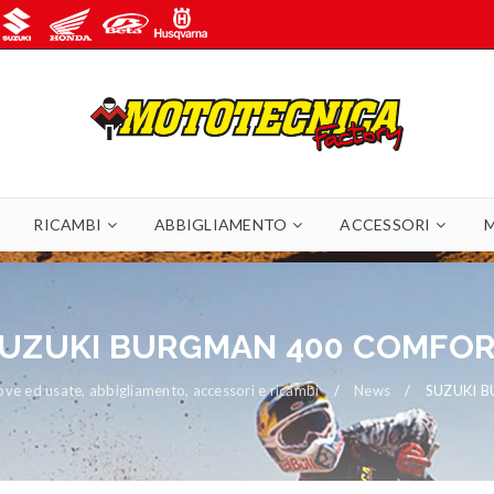
RICAMBI
ABBIGLIAMENTO
ACCESSORI
UZUKI BURGMAN 400 COMFO
e ed usate, abbigliamento, accessori e ricambi
/
News
/
SUZUKI 