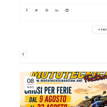
PRE
08
AGO