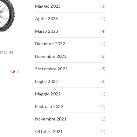
Maggio 2023
(3)
Aprile 2023
(1)
Marzo 2023
(4)
QJ SRK 921 RR
Dicembre 2022
(1)
AMO IN
TUTTA L’ELETTRONICA CHE SERVE In sella alla SRK 
Novembre 2022
(2)
potete contare su una piattaforma elettronica all’avan
acceleratore
Settembre 2022
(3)
0
continua a leggere
Luglio 2022
(2)
Maggio 2022
(1)
Febbraio 2022
(1)
Novembre 2021
(1)
Ottobre 2021
(1)