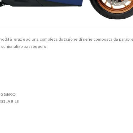
modità grazie ad una completa dotazione di serie composta da parabr
on schienalino passeggero.
SEGGERO
GOLABILE