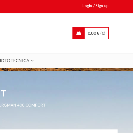
/
Login
Sign up
0,00
€
0
MOTOTECNICA
RT
BURGMAN 400 COMFORT