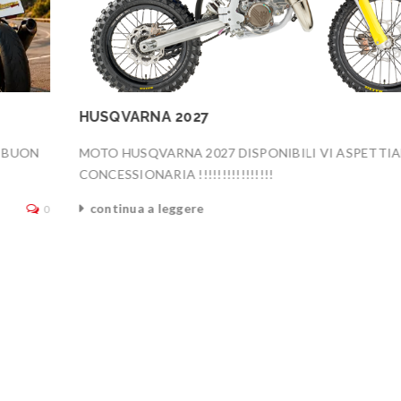
HUSQVARNA 2027
6 BUON
MOTO HUSQVARNA 2027 DISPONIBILI VI ASPETTI
CONCESSIONARIA !!!!!!!!!!!!!!!!
continua a leggere
0