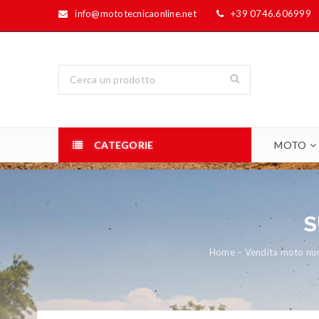
info@mototecnicaonline.net
+39 0746.606999
CATEGORIE
MOTO
S
Home – Vendita moto nuov