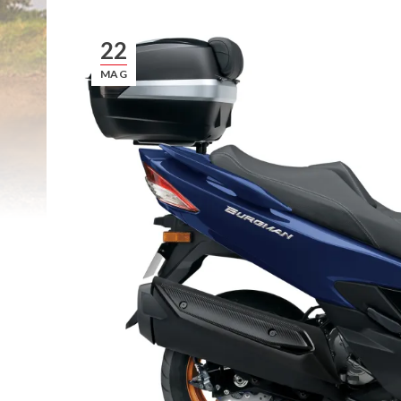
22
MAG