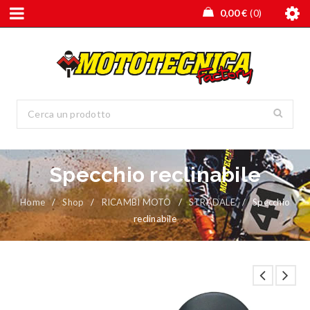
0,00
€
0
Specchio reclinabile
Home
/
Shop
/
RICAMBI MOTO
/
STRADALE
/
Specchio
reclinabile