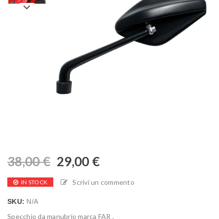
38,00
€
29,00
€
Scrivi un commento
IN STOCK
SKU:
N/A
Specchio da manubrio marca FAR .