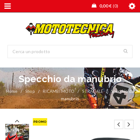
0,00
€
0
Specchio da manubrio
Home
/
Shop
/
RICAMBI MOTO
/
STRADALE
/
Specchio da
manubrio
PROMO