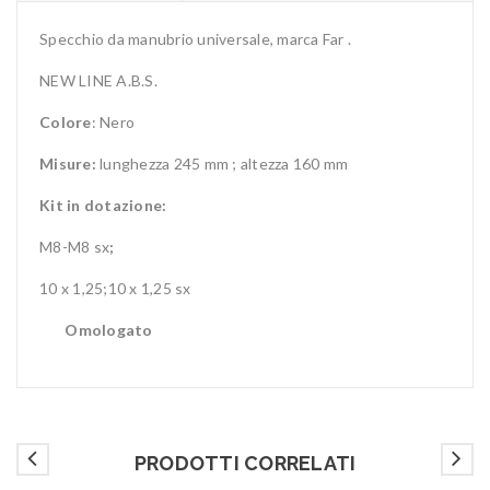
Specchio da manubrio universale, marca Far .
NEW LINE A.B.S.
Colore
: Nero
Misure:
lunghezza 245 mm ; altezza 160 mm
Kit in dotazione:
M8-M8 sx
;
10 x 1,25;10 x 1,25 sx
Omologato
PRODOTTI CORRELATI