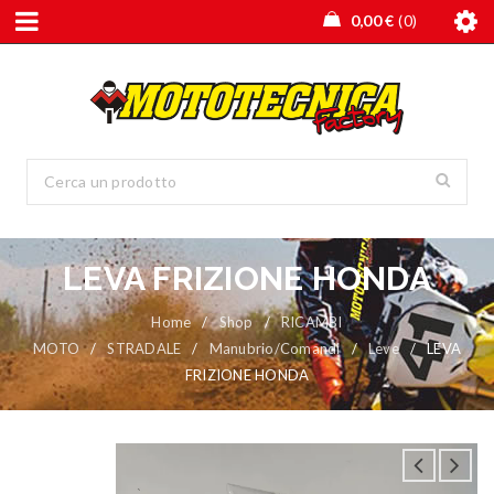
0,00
€
0
LEVA FRIZIONE HONDA
Home
/
Shop
/
RICAMBI
MOTO
/
STRADALE
/
Manubrio/Comandi
/
Leve
/
LEVA
FRIZIONE HONDA