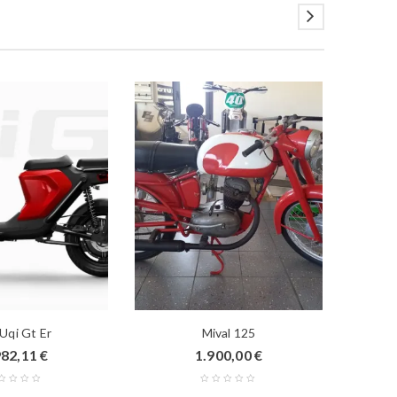
 Uqi Gt Er
Mival 125
982,11
€
1.900,00
€