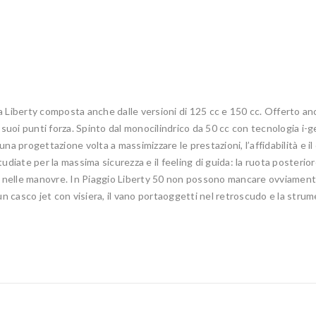
lia Liberty composta anche dalle versioni di 125 cc e 150 cc. Offerto an
a i suoi punti forza. Spinto dal monocilindrico da 50 cc con tecnologia i
i una progettazione volta a massimizzare le prestazioni, l’affidabilità e
studiate per la massima sicurezza e il feeling di guida: la ruota posteri
e nelle manovre. In Piaggio Liberty 50 non possono mancare ovviamente 
un casco jet con visiera, il vano portaoggetti nel retroscudo e la stru