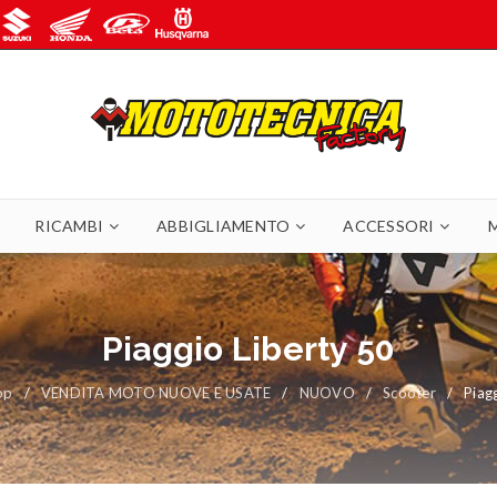
RICAMBI
ABBIGLIAMENTO
ACCESSORI
Piaggio Liberty 50
op
/
VENDITA MOTO NUOVE E USATE
/
NUOVO
/
Scooter
/
Piag