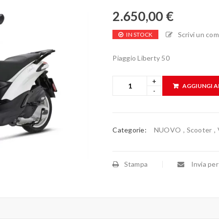
2.650,00
€
Scrivi un co
IN STOCK
Piaggio Liberty 50
AGGIUNGI A
Categorie:
NUOVO
,
Scooter
,
Stampa
Invia per