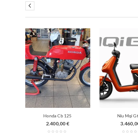
Honda Cb 125
Niu Mqi G
2.400,00
€
3.460,