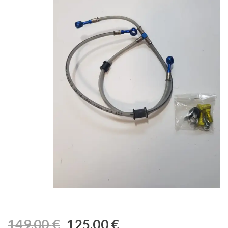
149,00
€
125,00
€