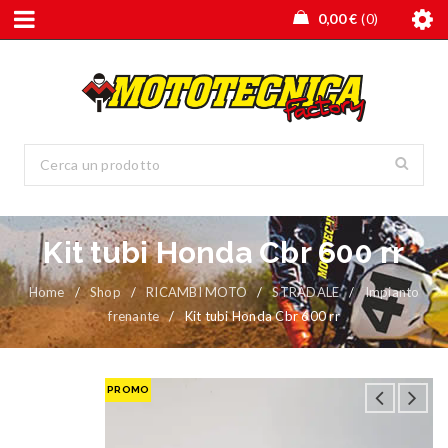
0,00
€
0
Kit tubi Honda Cbr 600 rr
Home
/
Shop
/
RICAMBI MOTO
/
STRADALE
/
Impianto
frenante
/
Kit tubi Honda Cbr 600 rr
PROMO