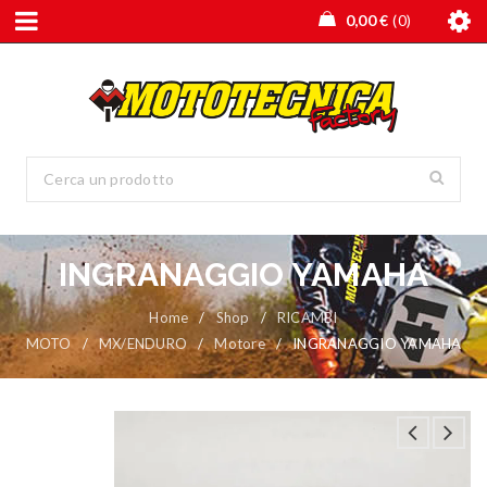
0,00
€
0
INGRANAGGIO YAMAHA
Home
/
Shop
/
RICAMBI
MOTO
/
MX/ENDURO
/
Motore
/
INGRANAGGIO YAMAHA