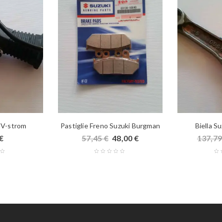
i V-strom
Pastiglie Freno Suzuki Burgman
Biella S
€
57,45
€
48,00
€
137,7