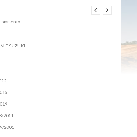
n commento
LE SUZUKI .
022
015
019
8/2011
9/2001