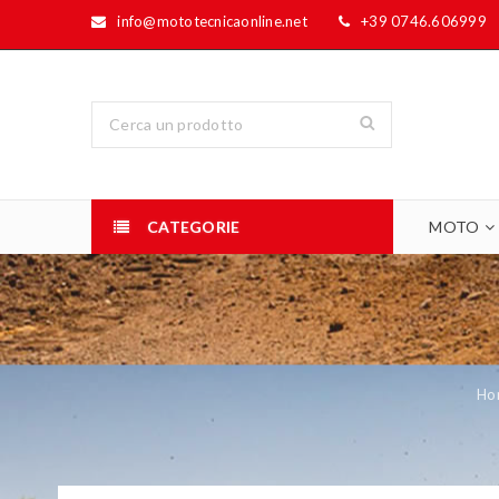
info@mototecnicaonline.net
+39 0746.606999
CATEGORIE
MOTO
Ho