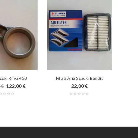
uzuki Rm-z 450
Filtro Aria Suzuki Bandit
Le
9
€
122,00
€
22,00
€