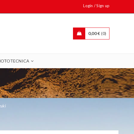
/
Login
Sign up
0,00
€
0
OTOTECNICA
zuki