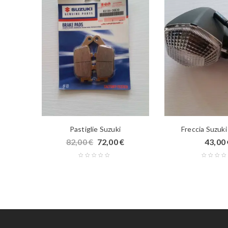
Dr
Pastiglie Suzuki
Freccia Suzuk
82,00
€
72,00
€
43,00