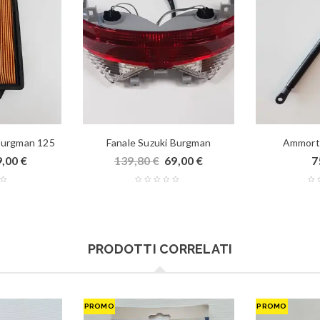
 Burgman 125
Fanale Suzuki Burgman
Ammorti
9,00
€
139,80
€
69,00
€
7
PRODOTTI CORRELATI
PROMO
PROMO