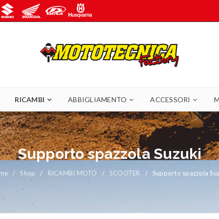
RICAMBI
ABBIGLIAMENTO
ACCESSORI
M
Supporto spazzola Suzuki
me
/
Shop
/
RICAMBI MOTO
/
SCOOTER
/
Supporto spazzola Su