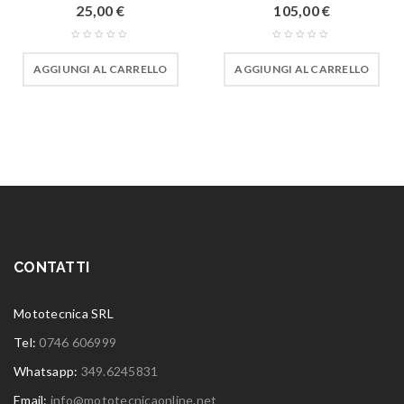
25,00
€
105,00
€
AGGIUNGI AL CARRELLO
AGGIUNGI AL CARRELLO
CONTATTI
Mototecnica SRL
Tel:
0746 606999
Whatsapp:
349.6245831
Email:
info@mototecnicaonline.net