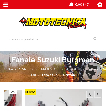
0,00
€
0
Fanale Suzuki Burgman
Home
/
Shop
/
RICAMBI MOTO
/
SCOOTER
/
Frecce e
fari
/
Fanale Suzuki Burgman
PROMO