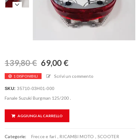
139,80
€
69,00
€
Scrivi un commento
1 DISPONIBILI
SKU:
35710-03H01-000
Fanale Suzuki Burgman 125/200 .
AGGIUNGI AL CARRELLO
Categorie:
Frecce e fari
,
RICAMBI MOTO
,
SCOOTER