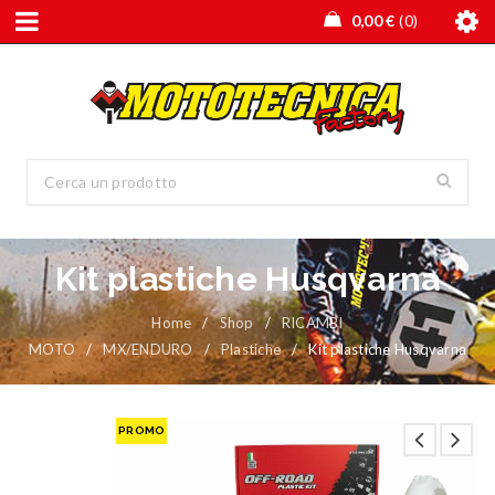
0,00
€
0
Kit plastiche Husqvarna
Home
/
Shop
/
RICAMBI
MOTO
/
MX/ENDURO
/
Plastiche
/
Kit plastiche Husqvarna
PROMO