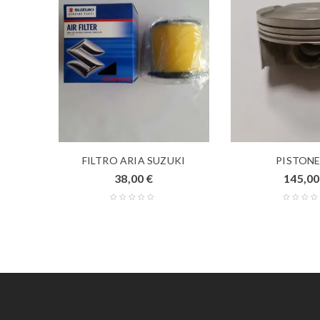
sx-r
FILTRO ARIA SUZUKI
PISTONE
38,00
€
145,0