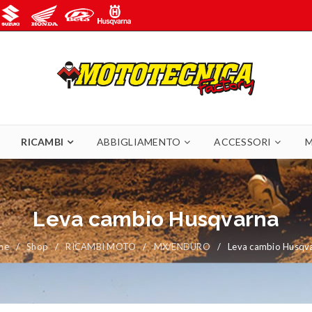
RICAMBI
ABBIGLIAMENTO
ACCESSORI
M
Leva cambio Husqvarna
me
/
Shop
/
RICAMBI MOTO
/
MX/ENDURO
/
Leva cambio Husqv