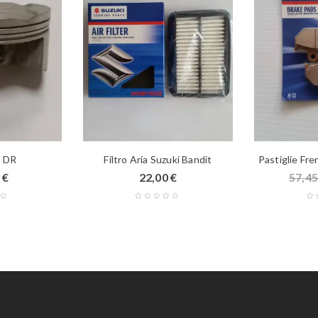
 DR
Filtro Aria Suzuki Bandit
Pastiglie Fr
0
€
22,00
€
57,4