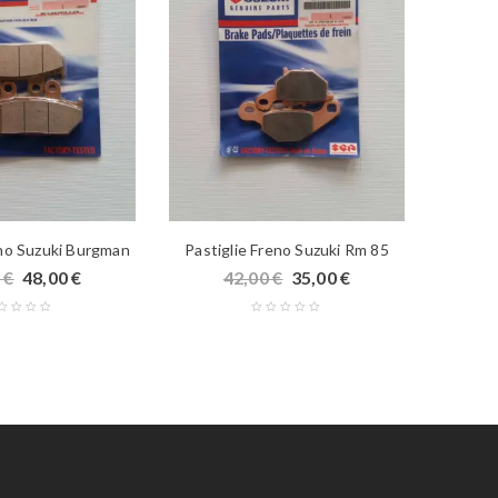
eno Suzuki Burgman
Pastiglie Freno Suzuki Rm 85
Lev
5
€
48,00
€
42,00
€
35,00
€