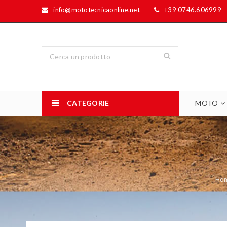
info@mototecnicaonline.net
+39 0746.606999
CATEGORIE
MOTO
Ho