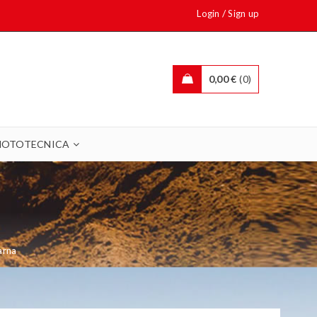
/
Login
Sign up
0,00
€
0
OTOTECNICA
arna