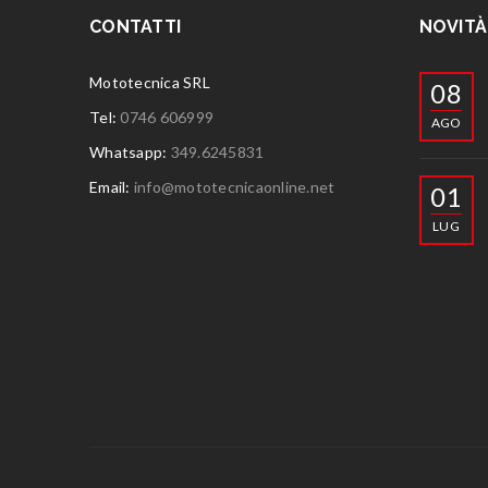
CONTATTI
NOVITÀ
Mototecnica SRL
08
Tel:
0746 606999
AGO
Whatsapp:
349.6245831
Email:
info@mototecnicaonline.net
01
LUG