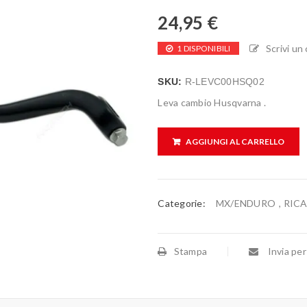
24,95
€
Scrivi u
1 DISPONIBILI
SKU:
R-LEVC00HSQ02
Leva cambio Husqvarna .
AGGIUNGI AL CARRELLO
Categorie:
MX/ENDURO
,
RIC
Stampa
Invia per