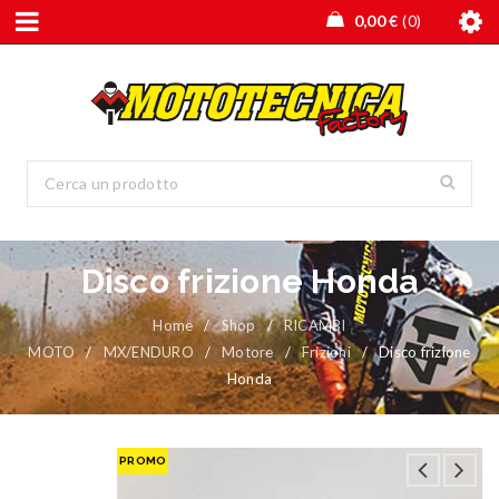
0,00
€
0
Disco frizione Honda
Home
/
Shop
/
RICAMBI
MOTO
/
MX/ENDURO
/
Motore
/
Frizioni
/
Disco frizione
Honda
PROMO