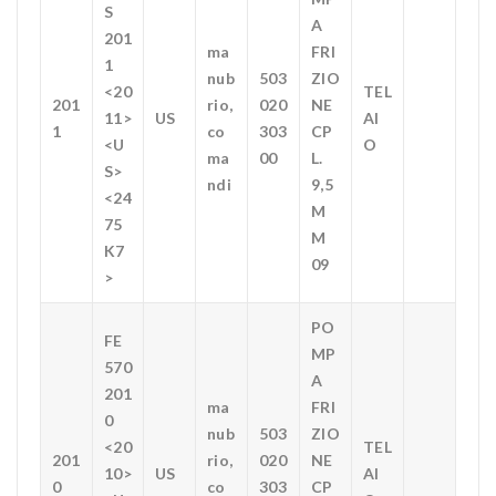
S
A
201
ma
FRI
1
nub
503
ZIO
<20
TEL
201
rio,
020
NE
11>
US
AI
1
co
303
CP
<U
O
ma
00
L.
S>
ndi
9,5
<24
M
75
M
K7
09
>
PO
FE
MP
570
A
201
ma
FRI
0
nub
503
ZIO
<20
TEL
201
rio,
020
NE
10>
US
AI
0
co
303
CP