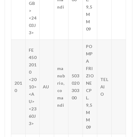
GB
ndi
9,5
>
M
<24
M
03J
09
3>
PO
FE
MP
450
A
201
ma
FRI
0
nub
503
ZIO
<20
TEL
201
rio,
020
NE
10>
AU
AI
0
co
303
CP
<A
O
ma
00
L.
U>
ndi
9,5
<23
M
60J
M
3>
09