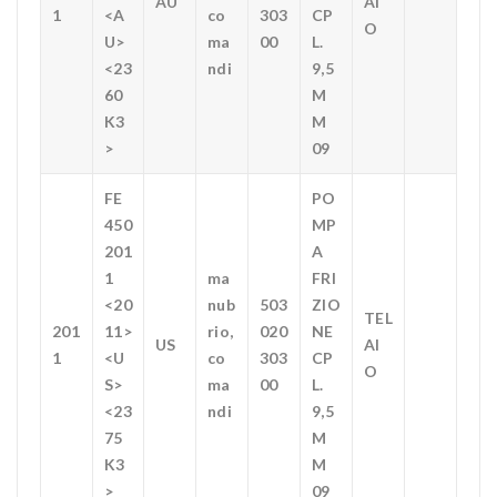
AU
AI
1
<A
co
303
CP
O
U>
ma
00
L.
<23
ndi
9,5
60
M
K3
M
>
09
FE
PO
450
MP
201
A
1
ma
FRI
<20
nub
503
ZIO
TEL
201
11>
rio,
020
NE
US
AI
1
<U
co
303
CP
O
S>
ma
00
L.
<23
ndi
9,5
75
M
K3
M
>
09