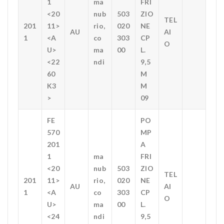
1
ma
FRI
<20
nub
503
ZIO
TEL
201
11>
rio,
020
NE
AU
AI
1
<A
co
303
CP
O
U>
ma
00
L.
<22
ndi
9,5
60
M
K3
M
>
09
FE
PO
570
MP
201
A
1
ma
FRI
<20
nub
503
ZIO
TEL
201
11>
rio,
020
NE
AU
AI
1
<A
co
303
CP
O
U>
ma
00
L.
<24
ndi
9,5