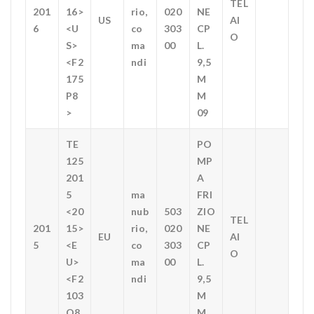
TEL
201
16>
rio,
020
NE
US
AI
6
<U
co
303
CP
O
S>
ma
00
L.
<F2
ndi
9,5
175
M
P8
M
>
09
TE
PO
125
MP
201
A
5
ma
FRI
<20
nub
503
ZIO
TEL
201
15>
rio,
020
NE
EU
AI
5
<E
co
303
CP
O
U>
ma
00
L.
<F2
ndi
9,5
103
M
O8
M