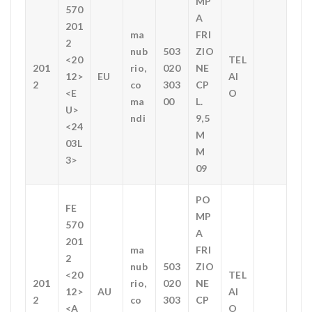
MP
570
A
201
ma
FRI
2
nub
503
ZIO
<20
TEL
201
rio,
020
NE
12>
EU
AI
2
co
303
CP
<E
O
ma
00
L.
U>
ndi
9,5
<24
M
03L
M
3>
09
PO
FE
MP
570
A
201
ma
FRI
2
nub
503
ZIO
<20
TEL
201
rio,
020
NE
12>
AU
AI
2
co
303
CP
<A
O