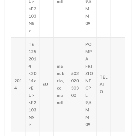
U>
ndi
9,5
<F2
M
103
M
N8
09
>
TE
PO
125
MP
201
A
4
ma
FRI
<20
nub
503
ZIO
TEL
201
14>
rio,
020
NE
EU
AI
4
<E
co
303
CP
O
U>
ma
00
L.
<F2
ndi
9,5
103
M
N9
M
>
09