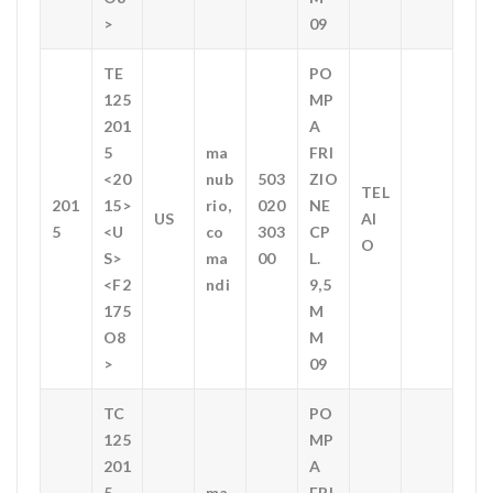
>
09
TE
PO
125
MP
201
A
5
ma
FRI
<20
nub
503
ZIO
TEL
201
15>
rio,
020
NE
US
AI
5
<U
co
303
CP
O
S>
ma
00
L.
<F2
ndi
9,5
175
M
O8
M
>
09
TC
PO
125
MP
201
A
5
ma
FRI