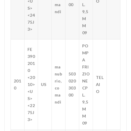
<U
O
ma
00
L.
S>
ndi
9,5
<24
M
75J
M
3>
09
PO
FE
MP
390
A
201
ma
FRI
0
nub
503
ZIO
<20
TEL
201
rio,
020
NE
10>
US
AI
0
co
303
CP
<U
O
ma
00
L.
S>
ndi
9,5
<22
M
75J
M
3>
09