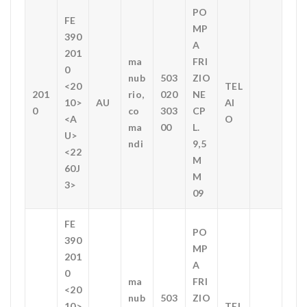
PO
FE
MP
390
A
201
ma
FRI
0
nub
503
ZIO
<20
TEL
201
rio,
020
NE
10>
AU
AI
0
co
303
CP
<A
O
ma
00
L.
U>
ndi
9,5
<22
M
60J
M
3>
09
FE
PO
390
MP
201
A
0
ma
FRI
<20
nub
503
ZIO
10>
TEL