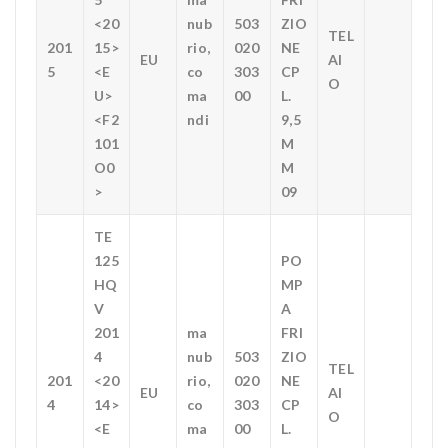
<20
nub
503
ZIO
TEL
201
15>
rio,
020
NE
EU
AI
5
<E
co
303
CP
O
U>
ma
00
L.
<F2
ndi
9,5
101
M
O0
M
>
09
TE
125
PO
HQ
MP
V
A
201
ma
FRI
4
nub
503
ZIO
TEL
201
<20
rio,
020
NE
EU
AI
4
14>
co
303
CP
O
<E
ma
00
L.