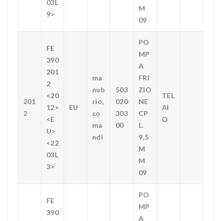
03L
M
9>
09
PO
FE
MP
390
A
201
ma
FRI
2
nub
503
ZIO
<20
TEL
201
rio,
020
NE
12>
EU
AI
2
co
303
CP
<E
O
ma
00
L.
U>
ndi
9,5
<22
M
03L
M
3>
09
PO
FE
MP
390
A