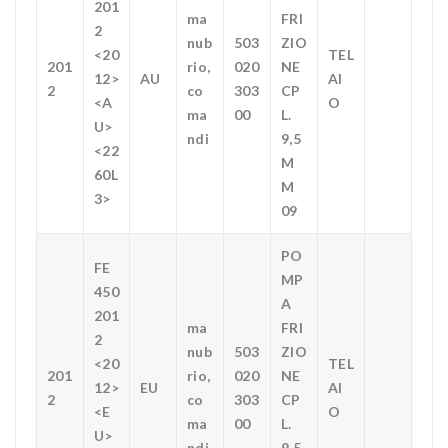
201
ma
FRI
2
nub
503
ZIO
<20
TEL
201
rio,
020
NE
12>
AU
AI
2
co
303
CP
<A
O
ma
00
L.
U>
ndi
9,5
<22
M
60L
M
3>
09
PO
FE
MP
450
A
201
ma
FRI
2
nub
503
ZIO
<20
TEL
201
rio,
020
NE
12>
EU
AI
2
co
303
CP
<E
O
ma
00
L.
U>
ndi
9,5