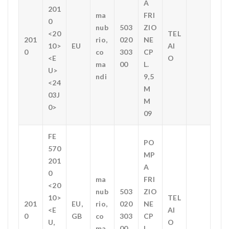
A
201
ma
FRI
0
nub
503
ZIO
<20
TEL
201
rio,
020
NE
10>
EU
AI
0
co
303
CP
<E
O
ma
00
L.
U>
ndi
9,5
<24
M
03J
M
0>
09
FE
PO
570
MP
201
A
0
ma
FRI
<20
nub
503
ZIO
10>
TEL
201
EU,
rio,
020
NE
<E
AI
0
GB
co
303
CP
U,
O
ma
00
L.