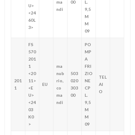
ma
00
L.
U>
ndi
9,5
<24
M
60L
M
3>
09
FS
PO
570
MP
201
A
1
ma
FRI
<20
nub
503
ZIO
TEL
201
11>
rio,
020
NE
EU
AI
1
<E
co
303
CP
O
U>
ma
00
L.
<24
ndi
9,5
03
M
K0
M
>
09