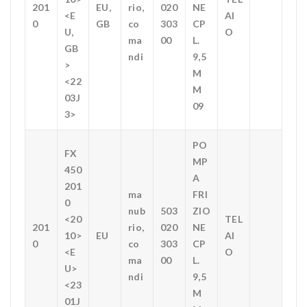
201
EU,
rio,
020
NE
<E
AI
0
GB
co
303
CP
U,
O
ma
00
L.
GB
ndi
9,5
>
M
<22
M
03J
09
3>
PO
FX
MP
450
A
201
ma
FRI
0
nub
503
ZIO
<20
TEL
201
rio,
020
NE
10>
EU
AI
0
co
303
CP
<E
O
ma
00
L.
U>
ndi
9,5
<23
M
01J