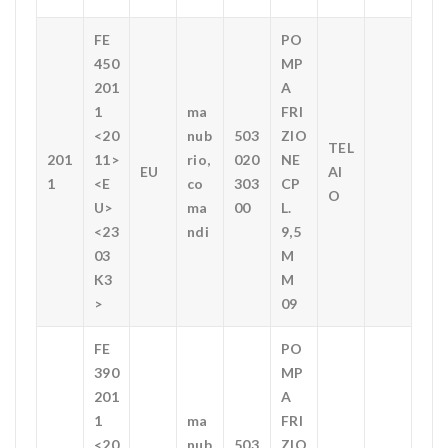
FE
PO
450
MP
201
A
1
ma
FRI
<20
nub
503
ZIO
TEL
201
11>
rio,
020
NE
EU
AI
1
<E
co
303
CP
O
U>
ma
00
L.
<23
ndi
9,5
03
M
K3
M
>
09
FE
PO
390
MP
201
A
1
ma
FRI
<20
nub
503
ZIO