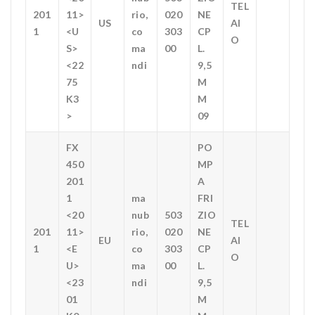
TEL
201
11>
rio,
020
NE
US
AI
1
<U
co
303
CP
O
S>
ma
00
L.
<22
ndi
9,5
75
M
K3
M
>
09
FX
PO
450
MP
201
A
1
ma
FRI
<20
nub
503
ZIO
TEL
201
11>
rio,
020
NE
EU
AI
1
<E
co
303
CP
O
U>
ma
00
L.
<23
ndi
9,5
01
M