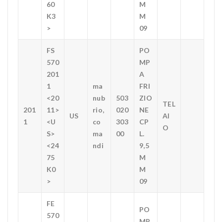
60
M
K3
M
>
09
FS
PO
570
MP
201
A
1
ma
FRI
<20
nub
503
ZIO
TEL
201
11>
rio,
020
NE
US
AI
1
<U
co
303
CP
O
S>
ma
00
L.
<24
ndi
9,5
75
M
K0
M
>
09
FE
PO
570
MP