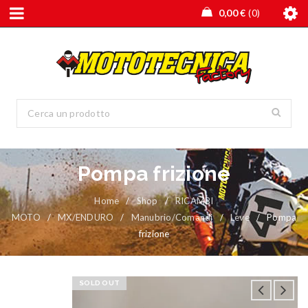
0,00
€
0
Pompa frizione
Home
/
Shop
/
RICAMBI
MOTO
/
MX/ENDURO
/
Manubrio/Comandi
/
Leve
/
Pompa
frizione
SOLD OUT