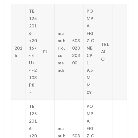
TE
PO
125
MP
201
A
6
ma
FRI
<20
nub
503
ZIO
TEL
201
16>
rio,
020
NE
EU
AI
6
<E
co
303
CP
O
U>
ma
00
L.
<F2
ndi
9,5
103
M
P8
M
>
09
TE
PO
125
MP
201
A
6
ma
FRI
<20
nub
503
ZIO