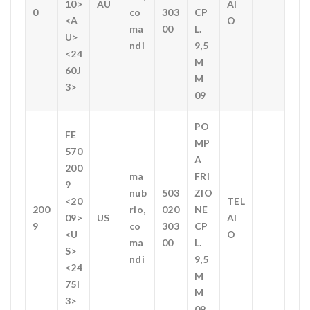
10>
AU
AI
0
co
303
CP
<A
O
ma
00
L.
U>
ndi
9,5
<24
M
60J
M
3>
09
PO
FE
MP
570
A
200
ma
FRI
9
nub
503
ZIO
<20
TEL
200
rio,
020
NE
09>
US
AI
9
co
303
CP
<U
O
ma
00
L.
S>
ndi
9,5
<24
M
75I
M
3>
09