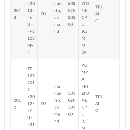
<20
nub
503
ZIO
TEL
201
13>
rio,
020
NE
EU
AI
3
<E
co
303
CP
O
U>
ma
00
L.
<F2
ndi
9,5
103
M
M9
M
>
09
PO
TE
MP
125
A
201
ma
FRI
2
nub
503
ZIO
<20
TEL
201
rio,
020
NE
12>
EU
AI
2
co
303
CP
<E
O
ma
00
L.
U>
ndi
9,5
<21
M