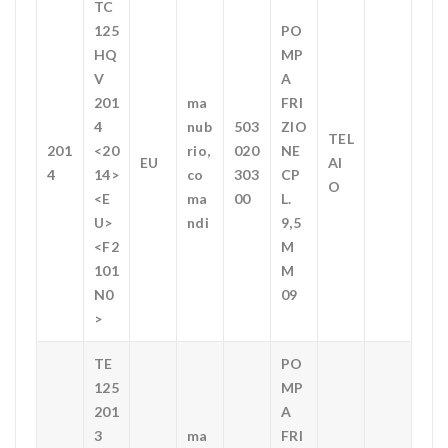
TC
125
PO
HQ
MP
V
A
201
ma
FRI
4
nub
503
ZIO
TEL
201
<20
rio,
020
NE
EU
AI
4
14>
co
303
CP
O
<E
ma
00
L.
U>
ndi
9,5
<F2
M
101
M
N0
09
>
TE
PO
125
MP
201
A
3
ma
FRI