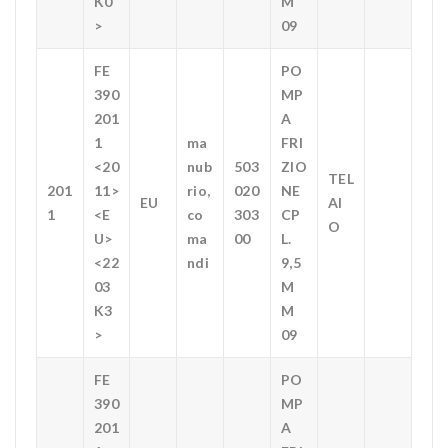
K0
M
>
09
FE
PO
390
MP
201
A
1
ma
FRI
<20
nub
503
ZIO
TEL
201
11>
rio,
020
NE
EU
AI
1
<E
co
303
CP
O
U>
ma
00
L.
<22
ndi
9,5
03
M
K3
M
>
09
FE
PO
390
MP
201
A