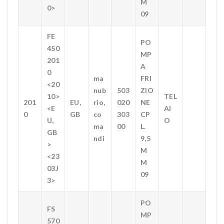
M
0>
09
FE
PO
450
MP
201
A
0
ma
FRI
<20
nub
503
ZIO
10>
TEL
201
EU,
rio,
020
NE
<E
AI
0
GB
co
303
CP
U,
O
ma
00
L.
GB
ndi
9,5
>
M
<23
M
03J
09
3>
PO
FS
MP
570