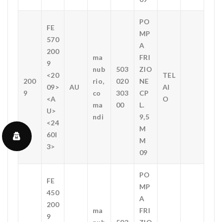
PO
FE
MP
570
A
200
ma
FRI
9
nub
503
ZIO
<20
TEL
200
rio,
020
NE
09>
AU
AI
9
co
303
CP
<A
O
ma
00
L.
U>
ndi
9,5
<24
M
60I
M
3>
09
PO
FE
MP
450
A
200
ma
FRI
9