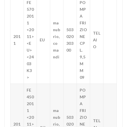
FE
PO
570
MP
201
A
1
ma
FRI
<20
nub
503
ZIO
TEL
201
11>
rio,
020
NE
EU
AI
1
<E
co
303
CP
O
U>
ma
00
L.
<24
ndi
9,5
03
M
K3
M
>
09
FE
PO
450
MP
201
A
1
ma
FRI
<20
nub
503
ZIO
TEL
201
11>
rio,
020
NE