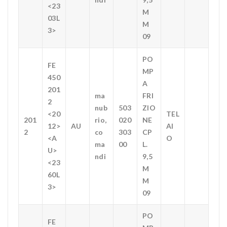
<23
M
03L
M
3>
09
PO
FE
MP
450
A
201
ma
FRI
2
nub
503
ZIO
<20
TEL
201
rio,
020
NE
12>
AU
AI
2
co
303
CP
<A
O
ma
00
L.
U>
ndi
9,5
<23
M
60L
M
3>
09
PO
FE