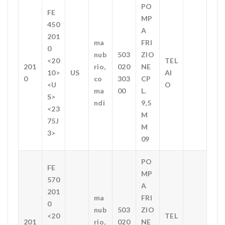
PO
FE
MP
450
A
201
ma
FRI
0
nub
503
ZIO
<20
TEL
201
rio,
020
NE
10>
US
AI
0
co
303
CP
<U
O
ma
00
L.
S>
ndi
9,5
<23
M
75J
M
3>
09
PO
FE
MP
570
A
201
ma
FRI
0
nub
503
ZIO
<20
TEL
201
rio,
020
NE