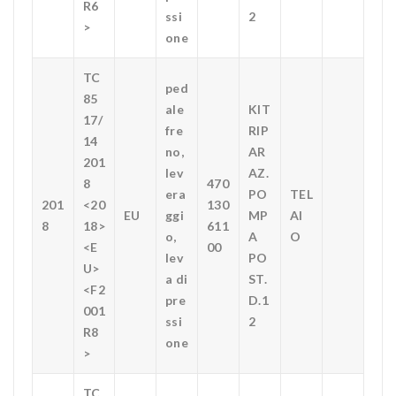
R6
ssi
2
>
one
TC
ped
85
ale
KIT
17/
fre
RIP
14
no,
AR
201
lev
AZ.
8
470
era
PO
TEL
201
<20
130
EU
ggi
MP
AI
8
18>
611
o,
A
O
<E
00
lev
PO
U>
a di
ST.
<F2
pre
D.1
001
ssi
2
R8
one
>
TC