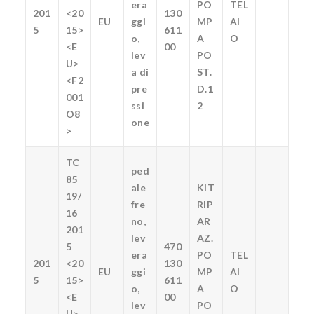
era
PO
TEL
201
<20
130
EU
ggi
MP
AI
5
15>
611
o,
A
O
<E
00
lev
PO
U>
a di
ST.
<F2
pre
D.1
001
ssi
2
O8
one
>
TC
ped
85
ale
KIT
19/
fre
RIP
16
no,
AR
201
lev
AZ.
5
470
era
PO
TEL
201
<20
130
EU
ggi
MP
AI
5
15>
611
o,
A
O
<E
00
lev
PO
U>