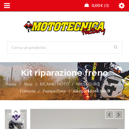
0,00
€
0
Kit riparazione freno
Home
/
Shop
/
RICAMBI MOTO
/
MX/ENDURO
/
Impianto
Frenante
/
Pompe-Pinze
/
Kit riparazione freno