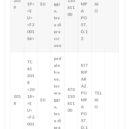
201
130
19>
EU
ggi
MP
AI
9
611
<E
o,
A
O
00
U>
lev
PO
<F2
a di
ST.
001
pre
D.1
S6>
ssi
2
one
ped
TC
ale
KIT
65
fre
RIP
201
no,
AR
8
lev
AZ.
<20
470
era
PO
TEL
201
18>
130
EU
ggi
MP
AI
8
<E
611
o,
A
O
U>
00
lev
PO
<F2
a di
ST.
001
pre
D.1