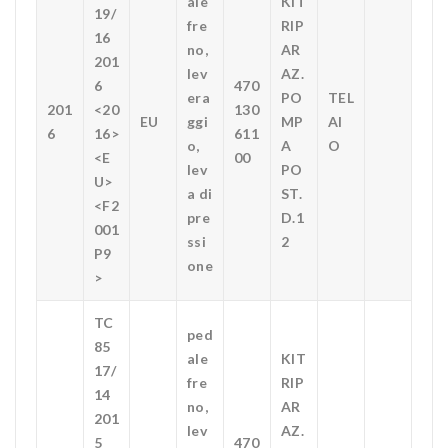
ale
KIT
19/
fre
RIP
16
no,
AR
201
lev
AZ.
6
470
era
PO
TEL
201
<20
130
EU
ggi
MP
AI
6
16>
611
o,
A
O
<E
00
lev
PO
U>
a di
ST.
<F2
pre
D.1
001
ssi
2
P9
one
>
TC
ped
85
ale
KIT
17/
fre
RIP
14
no,
AR
201
lev
AZ.
5
470