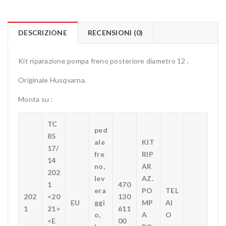
DESCRIZIONE
RECENSIONI (0)
Kit riparazione pompa freno posteriore diametro 12 .
Originale Husqvarna.
Monta su :
TC
ped
85
ale
KIT
17/
fre
RIP
14
no,
AR
202
lev
AZ.
1
470
era
PO
TEL
202
<20
130
EU
ggi
MP
AI
1
21>
611
o,
A
O
<E
00