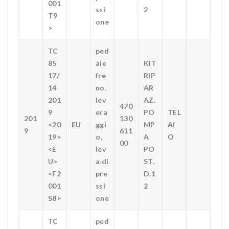
001
ssi
2
T9
one
>
TC
ped
85
ale
KIT
17/
fre
RIP
14
no,
AR
201
lev
AZ.
470
9
era
PO
TEL
201
130
<20
EU
ggi
MP
AI
9
611
19>
o,
A
O
00
<E
lev
PO
U>
a di
ST.
<F2
pre
D.1
001
ssi
2
S8>
one
TC
ped