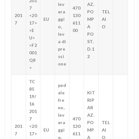
201
lev
AZ.
7
470
era
PO
TEL
201
<20
130
EU
ggi
MP
AI
7
17>
611
o,
A
O
<E
00
lev
PO
U>
a di
ST.
<F2
pre
D.1
001
ssi
2
Q8
one
>
TC
ped
85
ale
KIT
19/
fre
RIP
16
no,
AR
201
lev
AZ.
7
470
era
PO
TEL
201
<20
130
EU
ggi
MP
AI
7
17>
611
o,
A
O