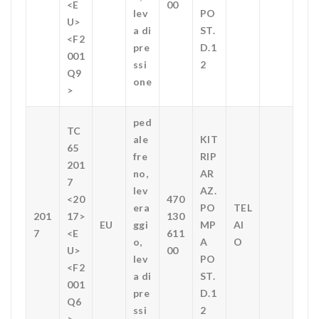
<E
00
lev
PO
U>
a di
ST.
<F2
pre
D.1
001
ssi
2
Q9
one
>
ped
TC
ale
KIT
65
fre
RIP
201
no,
AR
7
lev
AZ.
<20
470
era
PO
TEL
201
17>
130
EU
ggi
MP
AI
7
<E
611
o,
A
O
U>
00
lev
PO
<F2
a di
ST.
001
pre
D.1
Q6
ssi
2
>