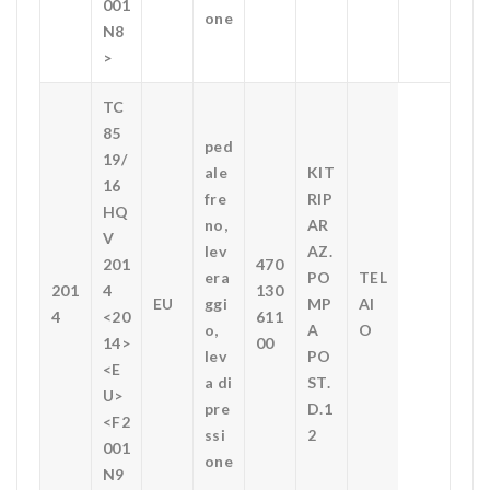
001
one
N8
>
TC
85
ped
19/
ale
KIT
16
fre
RIP
HQ
no,
AR
V
lev
AZ.
201
470
era
PO
TEL
201
4
130
EU
ggi
MP
AI
4
<20
611
o,
A
O
14>
00
lev
PO
<E
a di
ST.
U>
pre
D.1
<F2
ssi
2
001
one
N9