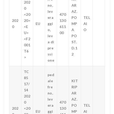
202
no,
AR
0
lev
AZ.
<20
470
era
PO
TEL
202
20>
130
EU
ggi
MP
AI
0
<E
611
o,
A
O
U>
00
lev
PO
<F2
a di
ST.
001
pre
D.1
T6
ssi
2
>
one
TC
ped
85
ale
KIT
17/
fre
RIP
14
no,
AR
202
lev
AZ.
0
470
era
PO
TEL
202
<20
130
EU
ggi
MP
AI