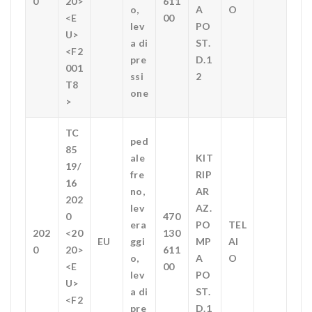
0
20>
611
o,
A
O
<E
00
lev
PO
U>
a di
ST.
<F2
pre
D.1
001
ssi
2
T8
one
>
TC
ped
85
ale
KIT
19/
fre
RIP
16
no,
AR
202
lev
AZ.
0
470
era
PO
TEL
202
<20
130
EU
ggi
MP
AI
0
20>
611
o,
A
O
<E
00
lev
PO
U>
a di
ST.
<F2
pre
D.1