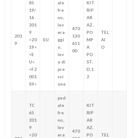
85
ale
KIT
19/
fre
RIP
16
no,
AR
201
lev
AZ.
470
9
era
PO
TEL
201
130
<20
EU
ggi
MP
AI
9
611
19>
o,
A
O
00
<E
lev
PO
U>
a di
ST.
<F2
pre
D.1
001
ssi
2
S9>
one
ped
TC
ale
KIT
65
fre
RIP
201
no,
AR
9
lev
AZ.
470
<20
era
PO
TEL