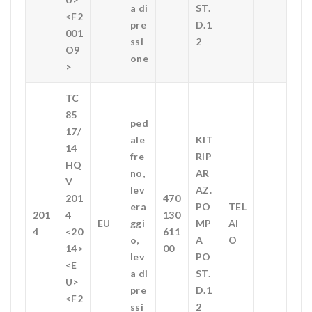
a di
ST.
<F2
pre
D.1
001
ssi
2
O9
one
>
TC
85
ped
17/
ale
KIT
14
fre
RIP
HQ
no,
AR
V
lev
AZ.
201
470
era
PO
TEL
201
4
130
EU
ggi
MP
AI
4
<20
611
o,
A
O
14>
00
lev
PO
<E
a di
ST.
U>
pre
D.1
<F2
ssi
2