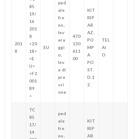
ped
85
ale
KIT
19/
fre
RIP
16
no,
AR
201
lev
AZ.
8
470
era
PO
TEL
201
<20
130
EU
ggi
MP
AI
8
18>
611
o,
A
O
<E
00
lev
PO
U>
a di
ST.
<F2
pre
D.1
001
ssi
2
R9
one
>
TC
ped
85
ale
KIT
17/
fre
RIP
14
no,
AR