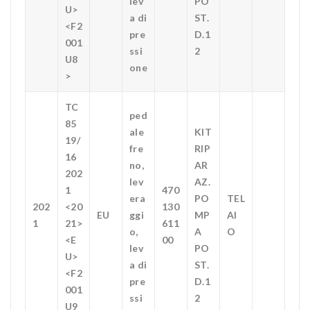
lev
PO
U>
a di
ST.
<F2
pre
D.1
001
ssi
2
U8
one
>
TC
ped
85
ale
KIT
19/
fre
RIP
16
no,
AR
202
lev
AZ.
1
470
era
PO
TEL
202
<20
130
EU
ggi
MP
AI
1
21>
611
o,
A
O
<E
00
lev
PO
U>
a di
ST.
<F2
pre
D.1
001
ssi
2
U9