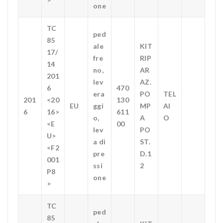
one
TC
ped
85
ale
KIT
17/
fre
RIP
14
no,
AR
201
lev
AZ.
6
470
era
PO
TEL
201
<20
130
EU
ggi
MP
AI
6
16>
611
o,
A
O
<E
00
lev
PO
U>
a di
ST.
<F2
pre
D.1
001
ssi
2
P8
one
>
TC
ped
85