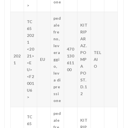
one
>
ped
TC
ale
KIT
65
fre
RIP
202
no,
AR
1
lev
AZ.
<20
470
era
PO
TEL
202
21>
130
EU
ggi
MP
AI
1
<E
611
o,
A
O
U>
00
lev
PO
<F2
a di
ST.
001
pre
D.1
U6
ssi
2
>
one
ped
TC
ale
KIT
65
fre
RIP