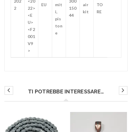
202
<20
300
EU
mit
air
TO
2
22>
150
i,
kit
RE
<E
44
pis
U>
ton
<F2
e
001
V9
>
TI POTREBBE INTERESSARE…