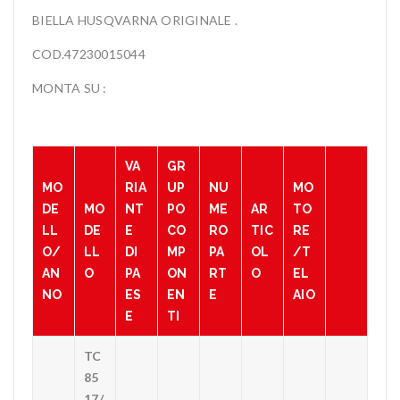
BIELLA HUSQVARNA ORIGINALE .
COD.47230015044
MONTA SU :
VA
GR
MO
RIA
UP
NU
MO
DE
MO
NT
PO
ME
AR
TO
LL
DE
E
CO
RO
TIC
RE
O/
LL
DI
MP
PA
OL
/T
AN
O
PA
ON
RT
O
EL
NO
ES
EN
E
AIO
E
TI
TC
85
17/