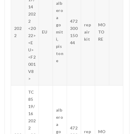
alb
14
ero
202
a
2
472
go
rep
MO
202
<20
300
EU
mit
air
TO
2
22>
150
i,
kit
RE
<E
44
pis
U>
ton
<F2
e
001
V8
>
TC
85
19/
alb
16
ero
202
a
2
472
go
rep
MO