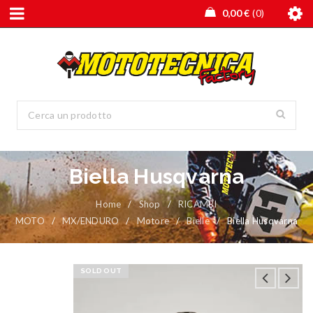
0,00
€
0
Biella Husqvarna
Home
/
Shop
/
RICAMBI
MOTO
/
MX/ENDURO
/
Motore
/
Bielle
/
Biella Husqvarna
SOLD OUT