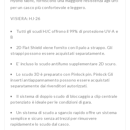
Hybrid fabric, forniscono una maggiore resistenza agli urti
per un casco più confortevole e leggero.
VISIERA: HJ-26
Tutti gli scudi HJC offrono il 99% di protezione UV-A e
B
2D Flat Shield viene fornito con il palo a strappo. Gli
strappi possono essere acquistati separatamente.
E’ incluso lo scudo antifumo supplementare 2D scuro.
Lo scudo 3D è preparato con Pinlock pin. Pinlock Gli
inserti antiappannamento possono essere acquistati
separatamente dai rivenditori autorizzati.
Il sistema di doppio scudo di bloccaggio a clip centrale
potenziato è ideale per le condizioni di gara.
Un sistema di scudo a sgancio rapido offre un sistema
semplice e sicuro senza attrezzi per rimuovere
rapidamente lo scudo dal casco.