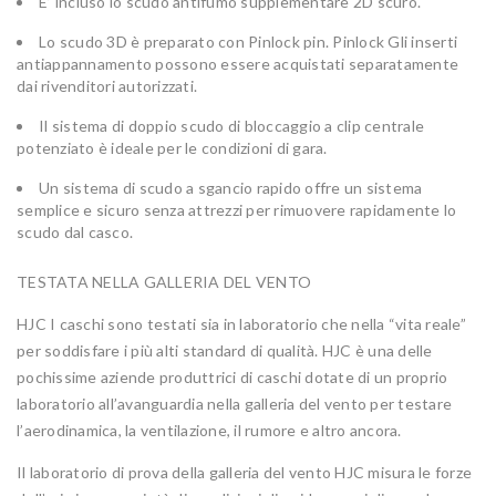
E’ incluso lo scudo antifumo supplementare 2D scuro.
Lo scudo 3D è preparato con Pinlock pin. Pinlock Gli inserti
antiappannamento possono essere acquistati separatamente
dai rivenditori autorizzati.
Il sistema di doppio scudo di bloccaggio a clip centrale
potenziato è ideale per le condizioni di gara.
Un sistema di scudo a sgancio rapido offre un sistema
semplice e sicuro senza attrezzi per rimuovere rapidamente lo
scudo dal casco.
TESTATA NELLA GALLERIA DEL VENTO
HJC I caschi sono testati sia in laboratorio che nella “vita reale”
per soddisfare i più alti standard di qualità. HJC è una delle
pochissime aziende produttrici di caschi dotate di un proprio
laboratorio all’avanguardia nella galleria del vento per testare
l’aerodinamica, la ventilazione, il rumore e altro ancora.
Il laboratorio di prova della galleria del vento HJC misura le forze