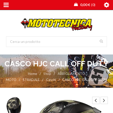
0,00
€
0
CASCO HJC CALL OFF DUTY
Home
/
Shop
/
ABBIGLIAMENTO
MOTO
/
STRADALE
/
Caschi
/
CASCO HJC CALL OFF DUTY