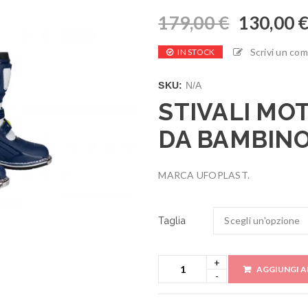
179,00
€
130,00
Scrivi un co
IN STOCK
SKU:
N/A
STIVALI M
DA BAMBINO
MARCA UFOPLAST.
Taglia
AGGIUNGI A