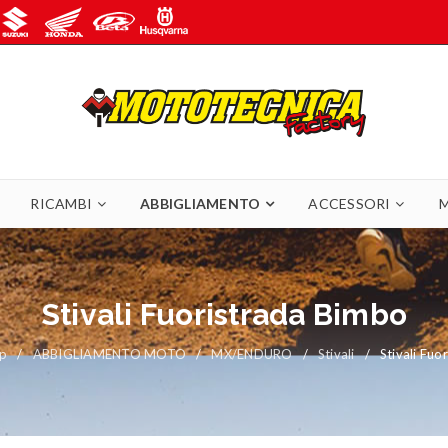
RICAMBI
ABBIGLIAMENTO
ACCESSORI
Stivali Fuoristrada Bimbo
p
/
ABBIGLIAMENTO MOTO
/
MX/ENDURO
/
Stivali
/
Stivali Fuo