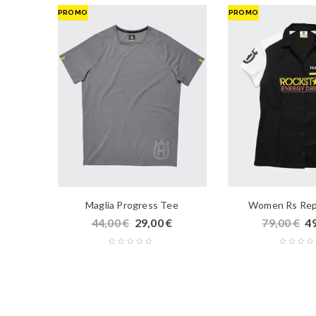
PROMO
PROMO
ta’
Maglia Progress Tee
Women Rs Repl
44,00
€
29,00
€
79,00
€
4