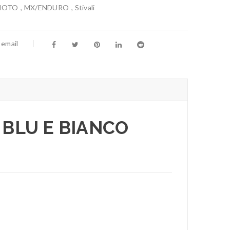
MOTO
,
MX/ENDURO
,
Stivali
 email
BLU E BIANCO