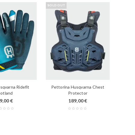
SOLD OUT
sqvarna Ridefit
Pettorina Husqvarna Chest
Gi
otland
Protector
9,00
€
189,00
€