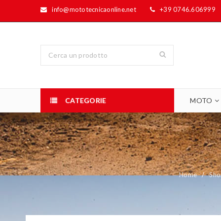
info@mototecnicaonline.net
+39 0746.606999
CATEGORIE
MOTO
Home
/
Sho