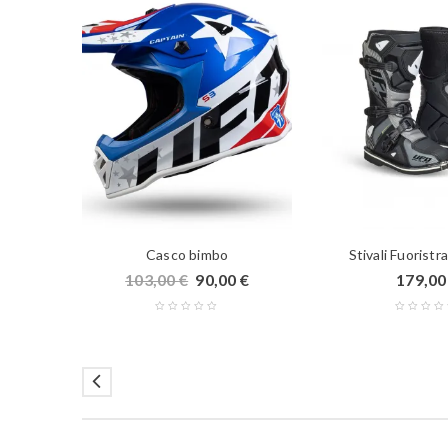
Casco bimbo
Stivali Fuorist
103,00
€
90,00
€
179,0