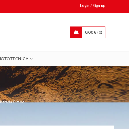
/
Login
Sign up
0,00
€
0
MOTOTECNICA
ristrada Bimbo