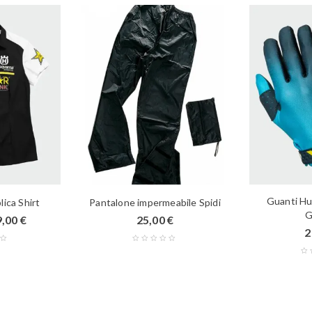
Guanti Hu
ica Shirt
Pantalone impermeabile Spidi
G
9,00
€
25,00
€
2