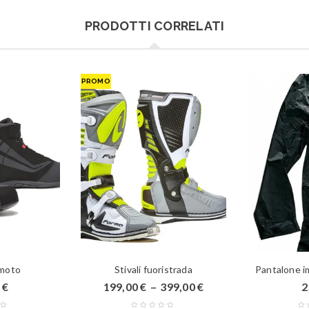
PRODOTTI CORRELATI
PROMO
 moto
Stivali fuoristrada
Pantalone i
0
€
199,00
€
–
399,00
€
2