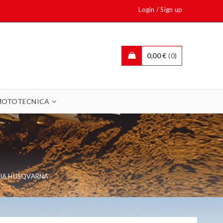
/
Login
Sign up
0,00
€
0
MOTOTECNICA
IA HUSQVARNA