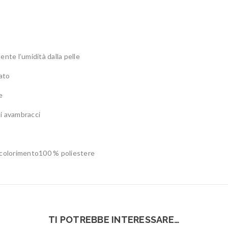
ente l’umidità dalla pelle
lato
e
li avambracci
 scolorimento100 % poliestere
TI POTREBBE INTERESSARE…