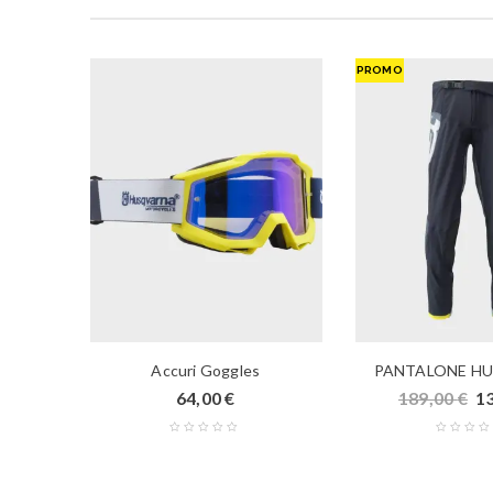
PROMO
ARNA
Accuri Goggles
PANTALONE H
0
€
64,00
€
189,00
€
1