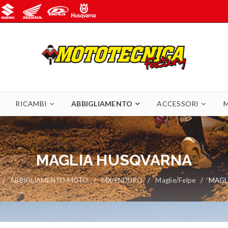
RICAMBI
ABBIGLIAMENTO
ACCESSORI
MAGLIA HUSQVARNA
/
ABBIGLIAMENTO MOTO
/
MX/ENDURO
/
Maglie/Felpe
/
MAGL