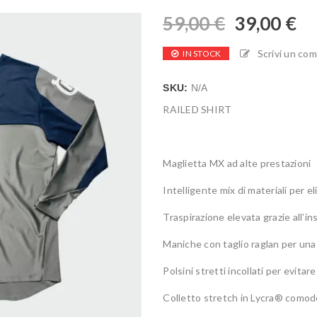
59,00
€
39,00
€
Scrivi un co
IN STOCK
SKU:
N/A
RAILED SHIRT
Maglietta MX ad alte prestazioni
Intelligente mix di materiali per 
Traspirazione elevata grazie all’in
Maniche con taglio raglan per una 
Polsini stretti incollati per evita
Colletto stretch in Lycra® comod