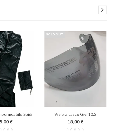
SOLD OUT
PROMO
mpermeabile Spidi
Visiera casco Givi 10.2
5,00
€
18,00
€