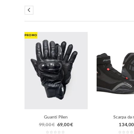
PROMO
e
Guanti Pilen
Scarpa da
€
99,00
€
69,00
€
134,0