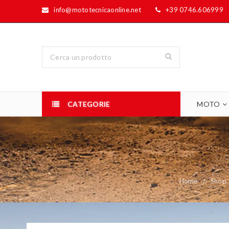
info@mototecnicaonline.net
+39 0746.606999
CATEGORIE
MOTO
Home
/
Shop