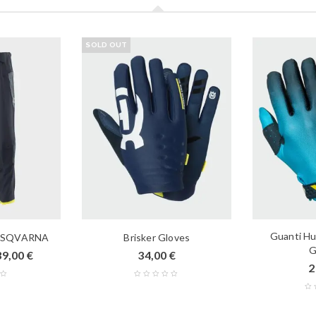
SOLD OUT
Guanti Hu
USQVARNA
Brisker Gloves
G
39,00
€
34,00
€
2