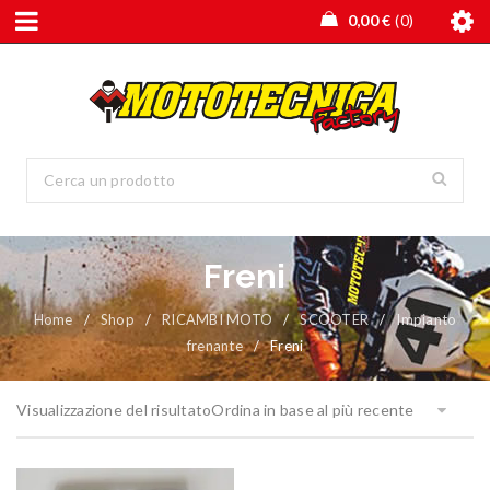
0,00
€
0
Freni
Home
/
Shop
/
RICAMBI MOTO
/
SCOOTER
/
Impianto
frenante
/
Freni
Visualizzazione del risultato
Ordina in base al più recente