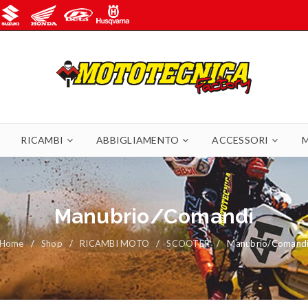
RICAMBI
ABBIGLIAMENTO
ACCESSORI
Manubrio/Comandi
Home
/
Shop
/
RICAMBI MOTO
/
SCOOTER
/
Manubrio/Comand