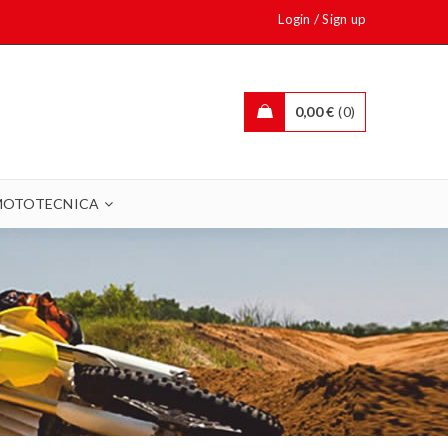
/
Login
Sign up
0,00
€
0
MOTOTECNICA
i