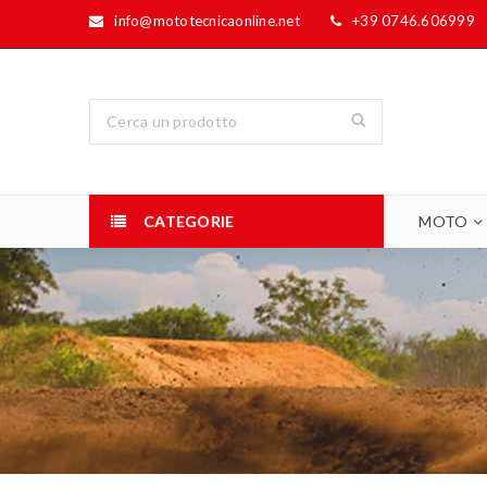
info@mototecnicaonline.net
+39 0746.606999
CATEGORIE
MOTO