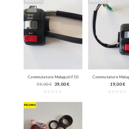
SOLD OUT
SOLD OUT
Commutatore Malaguti F10
Commutatore Malag
59,00
€
39,00
€
19,00
€
PROMO