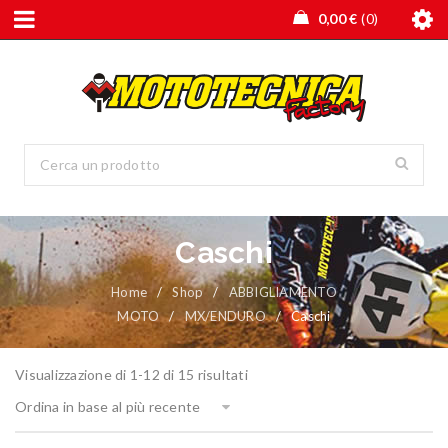
0,00
€
0
Caschi
Home
/
Shop
/
ABBIGLIAMENTO
MOTO
/
MX/ENDURO
/
Caschi
Visualizzazione di 1-12 di 15 risultati
Ordina in base al più recente