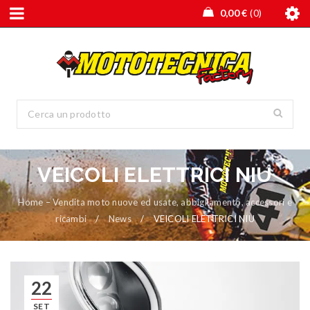
0,00
€
0
VEICOLI ELETTRICI NIU
Home – Vendita moto nuove ed usate, abbigliamento, accessori e
ricambi
/
News
/
VEICOLI ELETTRICI NIU
22
SET