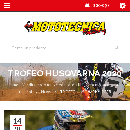
0,00
€
0
TROFEO HUSQVARNA 2020
Home – Vendita moto nuove ed usate, abbigliamento, accessori e
ricambi
/
News
/
TROFEO HUSQVARNA 2020
14
FEB