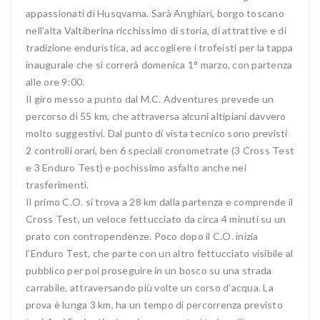
appassionati di Husqvarna. Sarà Anghiari, borgo toscano
nell’alta Valtiberina ricchissimo di storia, di attrattive e di
tradizione enduristica, ad accogliere i trofeisti per la tappa
inaugurale che si correrà domenica 1° marzo, con partenza
alle ore 9:00.
Il giro messo a punto dal M.C. Adventures prevede un
percorso di 55 km, che attraversa alcuni altipiani davvero
molto suggestivi. Dal punto di vista tecnico sono previsti
2 controlli orari, ben 6 speciali cronometrate (3 Cross Test
e 3 Enduro Test) e pochissimo asfalto anche nei
trasferimenti.
Il primo C.O. si trova a 28 km dalla partenza e comprende il
Cross Test, un veloce fettucciato da circa 4 minuti su un
prato con contropendenze. Poco dopo il C.O. inizia
l’Enduro Test, che parte con un altro fettucciato visibile al
pubblico per poi proseguire in un bosco su una strada
carrabile, attraversando più volte un corso d’acqua. La
prova è lunga 3 km, ha un tempo di percorrenza previsto