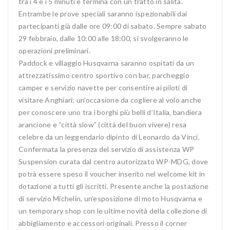
tra i 4 e i 5 minuti e termina con un tratto in salita.
Entrambe le prove speciali saranno ispezionabili dai
partecipanti già dalle ore 09:00 di sabato. Sempre sabato
29 febbraio, dalle 10:00 alle 18:00, si svolgeranno le
operazioni preliminari.
Paddock e villaggio Husqvarna saranno ospitati da un
attrezzatissimo centro sportivo con bar, parcheggio
camper e servizio navette per consentire ai piloti di
visitare Anghiari: un’occasione da cogliere al volo anche
per conoscere uno tra i borghi più belli d’Italia, bandiera
arancione e “città slow” (città del buon vivere) resa
celebre da un leggendario dipinto di Leonardo da Vinci.
Confermata la presenza del servizio di assistenza WP
Suspension curata dal centro autorizzato WP-MDG, dove
potrà essere speso il voucher inserito nel welcome kit in
dotazione a tutti gli iscritti. Presente anche la postazione
di servizio Michelin, un’esposizione di moto Husqvarna e
un temporary shop con le ultime novità della collezione di
abbigliamento e accessori originali. Presso il corner