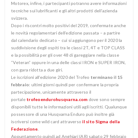
Motorex, infine, i partecipanti potranno avere informazioni
tecniche sui lubrificanti e gli altri prodotti dell’azienda
svizzera.
Dopo i riscontri molto positivi del 2019, confermate anche
le novità regolamentari dell’edizione passata – a partire
dal calendario dedicato – cui si aggiungono per il 2020 la
suddivisione degli ospiti tra le classi 2T, 4T e TOP CLASS
e la possibilità per gli over 48 di gareggiare nella classe
“Veteran” oppure in una delle classi IRON e SUPER IRON,
con gara ridotta a due giri.
Le iscrizioni all’edizione 2020 del Trofeo
terminano il 15
febbraio
: ultimi giorni quindi per confermare la propria
partecipazione, unicamente attraverso il
portale
trofeoendurohusqvarna.com
dove sono sempre
disponibili tutte le informazioni utili agli iscritti. Qualunque
possessore di una Husqvarna Enduro può inoltre già
iscriversi come wild card attraverso
il sito Sigma della
Federazione
.
Appuntamento quindi ad Anghiari (AR) sabato 29 febbraio