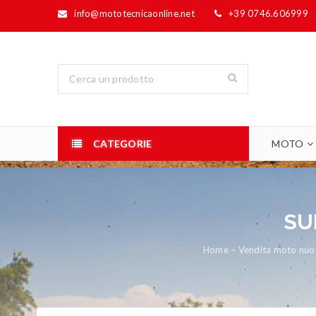
info@mototecnicaonline.net
+39 0746.606999
CATEGORIE
MOTO
SU
Home – Vendita moto nuove