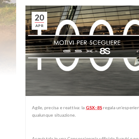
20
APR
Agile, precisa e reattiva: la
GSX-8S
regala un’esperien
qualunque situazione.
Acquistala in una Concessionaria ufficiale Suzuki e po