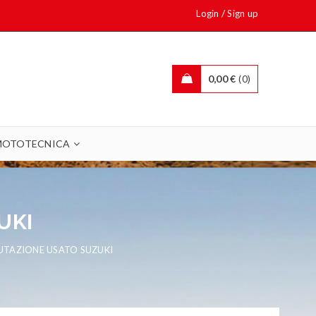
/
Login
Sign up
0,00
€
0
MOTOTECNICA
UKI
UTAZIONE USATO SUZUKI