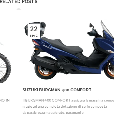
RELATED POSTS
22
MAG
SUZUKI BURGMAN 400 COMFORT
MO IN
Il BURGMAN 400 COMFORT assicura la massima como
grazie ad una completa dotazione di serie composta
da parabrezza maggiorato, paramani e