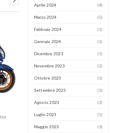
Aprile 2024
(4)
Marzo 2024
(5)
Febbraio 2024
(1)
16
Gennaio 2024
(1)
MAG
Dicembre 2023
(1)
Novembre 2023
(2)
Ottobre 2023
(1)
Settembre 2023
(1)
Agosto 2023
(2)
QJ SRK 921 RR
Luglio 2023
(1)
dità
TUTTA L’ELETTRONICA CHE SERVE In sella alla SRK 
potete contare su una piattaforma elettronica all’avan
Maggio 2023
(3)
acceleratore