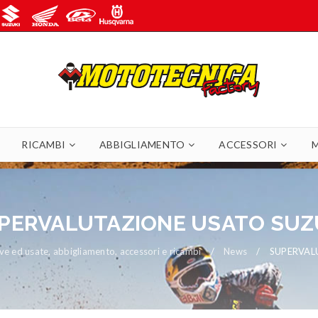
RICAMBI
ABBIGLIAMENTO
ACCESSORI
PERVALUTAZIONE USATO SUZ
 ed usate, abbigliamento, accessori e ricambi
/
News
/
SUPERVAL