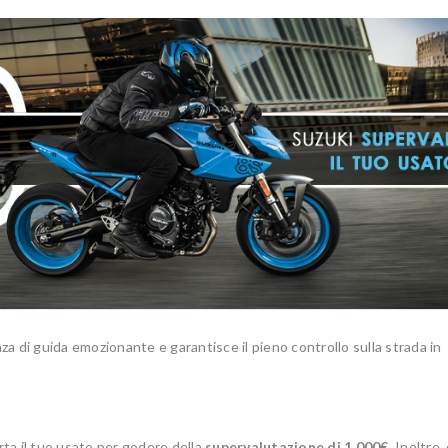
za di guida emozionante e garantisce il pieno controllo sulla strada in
rta il tuo usato per godere della
supervalutazione di 1.000€
. Inoltre,