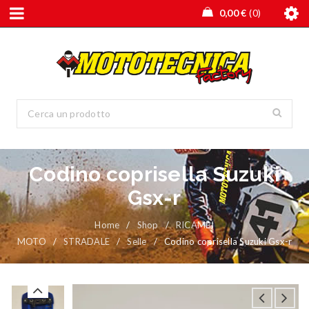
0,00
€
0
Codino coprisella Suzuki
Gsx-r
Home
/
Shop
/
RICAMBI
MOTO
/
STRADALE
/
Selle
/
Codino coprisella Suzuki Gsx-r