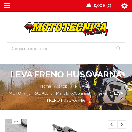
0,00
€
0
LEVA FRENO HUSQVARNA
Home
/
Shop
/
RICAMBI
MOTO
/
STRADALE
/
Manubrio/Comandi
/
Leve
/
LEVA
FRENO HUSQVARNA