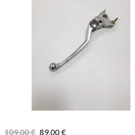
109,00
€
89,00
€