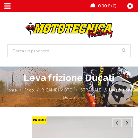
0,00
€
0
Leva frizione Ducati
Home
/
Shop
/
RICAMBI MOTO
/
STRADALE
/
Leva frizione
Ducati
PROMO