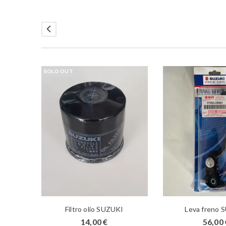
SOLD OUT
x-r
Filtro olio SUZUKI
Leva freno 
14,00
€
56,00