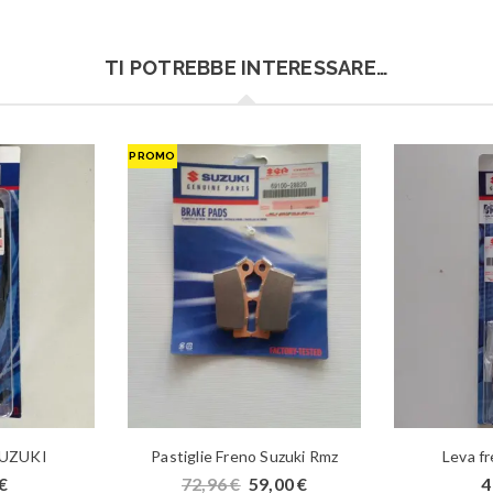
TI POTREBBE INTERESSARE…
PROMO
SUZUKI
Pastiglie Freno Suzuki Rmz
Leva f
€
72,96
€
59,00
€
4