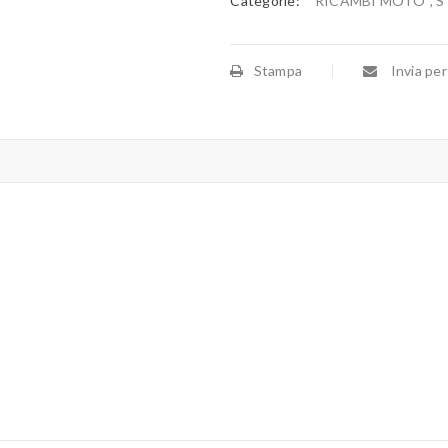
Categorie:
RICAMBI MOTO
,
S
Stampa
Invia per