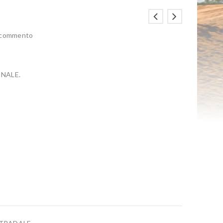
n commento
NALE.