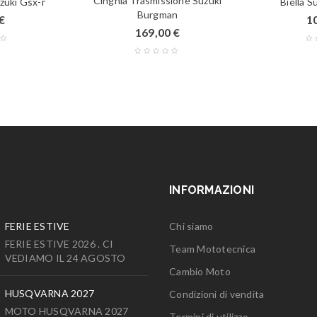
Cinghia Trasmissione Suzuki
zuki Gsx-r
Biella 
Burgman
€
1
169,00
€
INFORMAZIONI
FERIE ESTIVE
Chi siamo
FERIE ESTIVE 2026 . CI
Team Mototecnica
VEDIAMO IL 24 AGOSTO
Cambio Moto
HUSQVARNA 2027
Condizioni di vendita
MOTO HUSQVARNA 2027
Termini di utilizzo