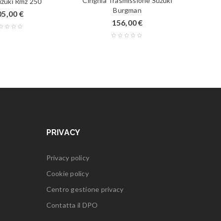
Cinghia Trasmissione Suzuki
Suzuki Rmz 250
Burgman
05,00
€
156,00
€
PRIVACY
Privacy policy
Cookie policy
Centro gestione privacy
Contatta il DPO