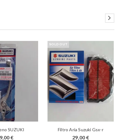
SOLD OUT
SOLD O
reno SUZUKI
Filtro Aria Suzuki Gsx-r
9,00
€
29,00
€