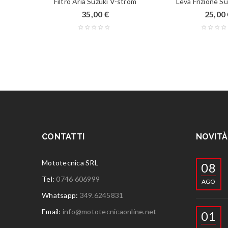
Filtro Aria Suzuki V-strom
Leva Frizione Su
€
35,00
€
25,00
CONTATTI
NOVITÀ
Mototecnica SRL
08
Tel:
0746 606999
AGO
Whatsapp:
349.6245831
Email:
info@mototecnicaonline.net
01