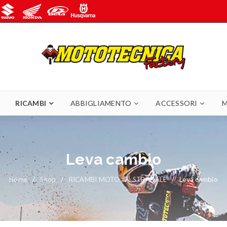
RICAMBI
ABBIGLIAMENTO
ACCESSORI
M
Leva cambio
Home
/
Shop
/
RICAMBI MOTO
/
STRADALE
/
Leva cambio