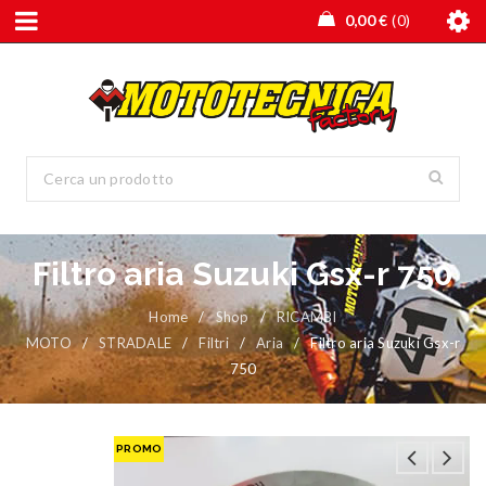
0,00
€
0
Filtro aria Suzuki Gsx-r 750
Home
/
Shop
/
RICAMBI
MOTO
/
STRADALE
/
Filtri
/
Aria
/
Filtro aria Suzuki Gsx-r
750
PROMO