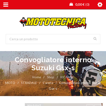
0,00
€
0
Convogliatore interno
Suzuki Gsx-s
Home
/
Shop
/
RICAMBI
MOTO
/
STRADALE
/
Carene
/
Convogliatore interno Suzuki
Gsx-s
SOLD OUT