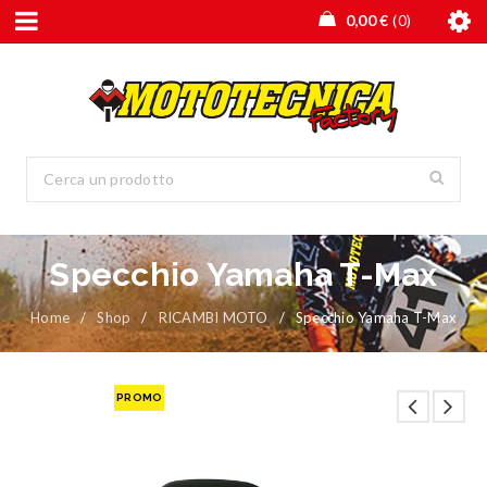
0,00
€
0
Specchio Yamaha T-Max
Home
/
Shop
/
RICAMBI MOTO
/
Specchio Yamaha T-Max
PROMO