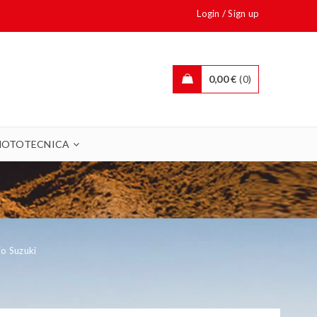
/
Login
Sign up
0,00
€
0
OTOTECNICA
io Suzuki