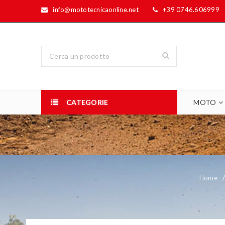
info@mototecnicaonline.net
+39 0746.606999
CATEGORIE
MOTO
Home
/