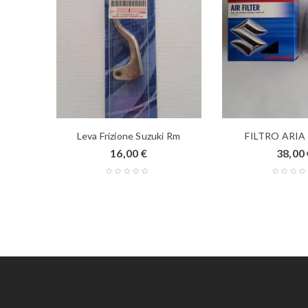
 Rm
Leva Frizione Suzuki Rm
FILTRO ARIA
16,00
€
38,00