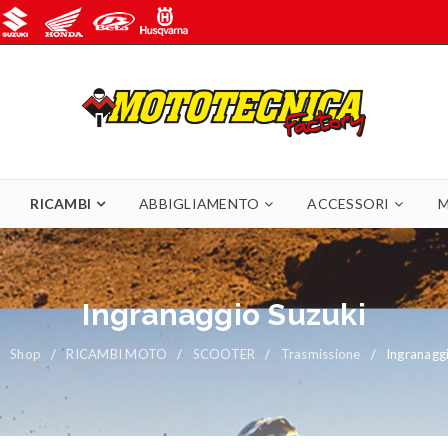
RICAMBI
ABBIGLIAMENTO
ACCESSORI
M
Ingranaggio Suzuki
Shop
/
RICAMBI MOTO
/
SCOOTER
/
Trasmissione
/
Ingranagg