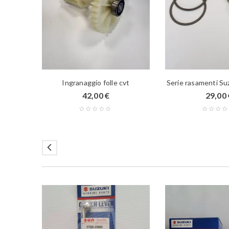
Ingranaggio folle cvt
Serie rasamenti S
42,00
€
29,00