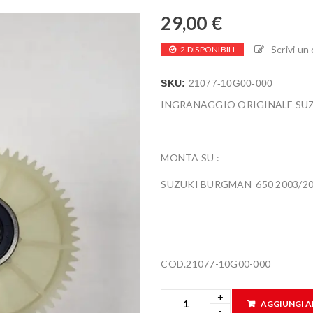
29,00
€
Scrivi u
2 DISPONIBILI
SKU:
21077-10G00-000
INGRANAGGIO ORIGINALE SUZ
MONTA SU :
SUZUKI BURGMAN 650 2003/2
COD.21077-10G00-000
AGGIUNGI A