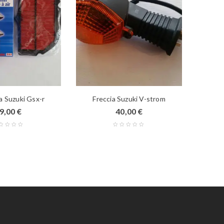
ia Suzuki Gsx-r
Freccia Suzuki V-strom
Le
9,00
€
40,00
€