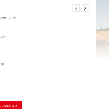
n commento
UKI.
018
L CARRELLO