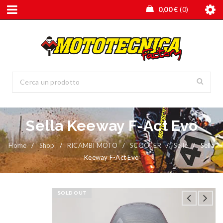
0,00
€
0
Sella Keeway F-Act Evo
Home
/
Shop
/
RICAMBI MOTO
/
SCOOTER
/
Selle
/
Sella
Keeway F-Act Evo
SOLD OUT