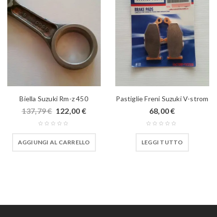
Biella Suzuki Rm-z 450
Pastiglie Freni Suzuki V-strom
137,79
€
122,00
€
68,00
€
AGGIUNGI AL CARRELLO
LEGGI TUTTO