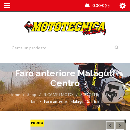
0,00
€
0
Faro anteriore Malaguti
Centro
Home
/
Shop
/
RICAMBI MOTO
/
SCOOTER
/
Frecce e
fari
/
Faro anteriore Malaguti Centro
PROMO