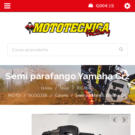
0,00
€
0
Semi parafango Yamaha Crz
Home
/
Shop
/
RICAMBI
MOTO
/
SCOOTER
/
Carene
/
Semi parafango Yamaha Crz