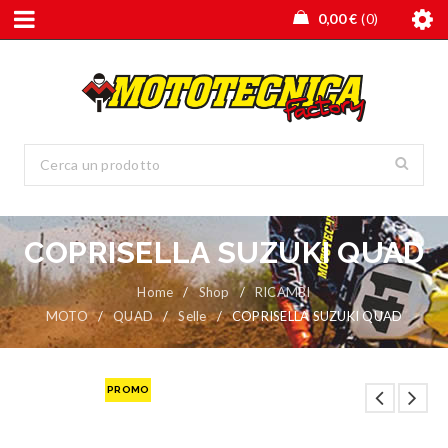
0,00
€
0
COPRISELLA SUZUKI QUAD
Home
/
Shop
/
RICAMBI
MOTO
/
QUAD
/
Selle
/
COPRISELLA SUZUKI QUAD
PROMO