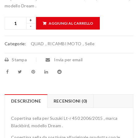
modello Dream .
AGGIUNGI AL CARRELLO
Categorie:
QUAD
,
RICAMBI MOTO
,
Selle
Stampa
Invia per email
DESCRIZIONE
RECENSIONI (0)
Copertina sella per Suzuki Lt-r 450 2006/2015 , marca
Blackbird, modello Dream .
Copertina sella da sostiuire all’originale prodotta con le