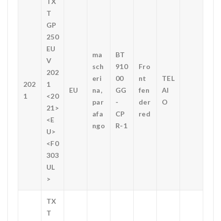
TX
T
GP
250
EU
ma
BT
V
sch
910
Fro
202
eri
00
nt
TEL
202
1
EU
na,
GG
fen
AI
1
<20
par
-
der
O
21>
afa
CP
red
<E
ngo
R-1
U>
<F0
303
UL
>
TX
T