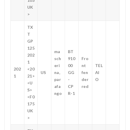
103
UK
>
TX
T
GP
125
ma
BT
202
sch
910
Fro
1
eri
00
nt
TEL
202
<20
US
na,
GG
fen
AI
1
21>
par
-
der
O
<U
afa
CP
red
S>
ngo
R-1
<F0
175
UK
>