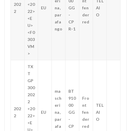
eri
00
nt
TEL
202
<20
EU
na,
GG
fen
AI
2
22>
par
-
der
O
<E
afa
CP
red
U>
ngo
R-1
<F0
303
VM
>
TX
T
GP
300
ma
BT
202
sch
910
Fro
2
eri
00
nt
TEL
202
<20
EU
na,
GG
fen
AI
2
22>
par
-
der
O
<E
afa
CP
red
U>