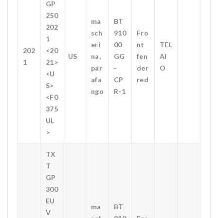
GP
250
ma
BT
202
sch
910
Fro
1
eri
00
nt
TEL
202
<20
US
na,
GG
fen
AI
1
21>
par
-
der
O
<U
afa
CP
red
S>
ngo
R-1
<F0
375
UL
>
TX
T
GP
300
EU
ma
BT
V