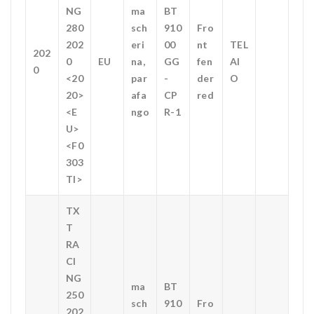
NG
ma
BT
280
sch
910
Fro
202
eri
00
nt
TEL
202
0
EU
na,
GG
fen
AI
0
<20
par
-
der
O
20>
afa
CP
red
<E
ngo
R-1
U>
<F0
303
TI>
TX
T
RA
CI
NG
ma
BT
250
sch
910
Fro
202