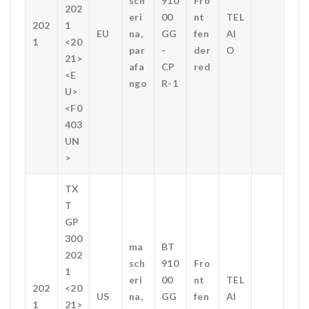
sch
910
Fro
202
eri
00
nt
TEL
202
1
EU
na,
GG
fen
AI
1
<20
par
-
der
O
21>
afa
CP
red
<E
ngo
R-1
U>
<F0
403
UN
>
TX
T
GP
300
ma
BT
202
sch
910
Fro
1
eri
00
nt
TEL
202
<20
US
na,
GG
fen
AI
1
21>