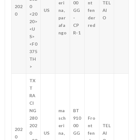
eri
00
nt
TEL
202
0
US
na,
GG
fen
AI
0
<20
par
-
der
O
20>
afa
CP
red
<U
ngo
R-1
S>
<F0
375
TH
>
TX
T
RA
CI
NG
ma
BT
280
sch
910
Fro
202
eri
00
nt
TEL
202
0
US
na,
GG
fen
AI
0