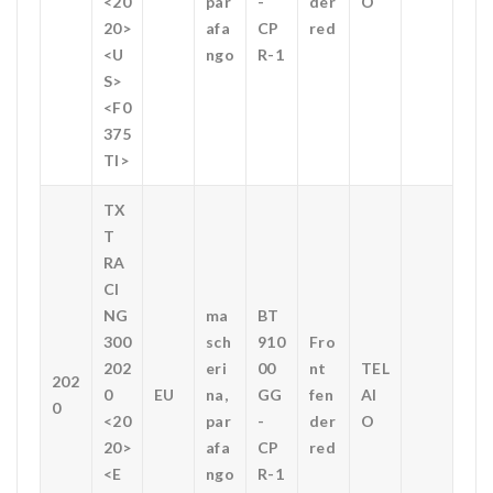
<20
par
-
der
O
20>
afa
CP
red
<U
ngo
R-1
S>
<F0
375
TI>
TX
T
RA
CI
NG
ma
BT
300
sch
910
Fro
202
eri
00
nt
TEL
202
0
EU
na,
GG
fen
AI
0
<20
par
-
der
O
20>
afa
CP
red
<E
ngo
R-1