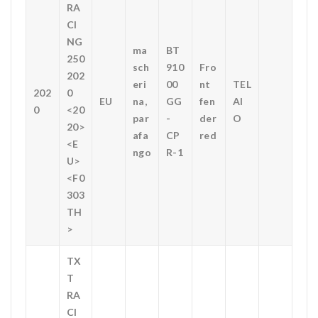
RA
CI
NG
ma
BT
250
sch
910
Fro
202
eri
00
nt
TEL
202
0
EU
na,
GG
fen
AI
0
<20
par
-
der
O
20>
afa
CP
red
<E
ngo
R-1
U>
<F0
303
TH
>
TX
T
RA
CI