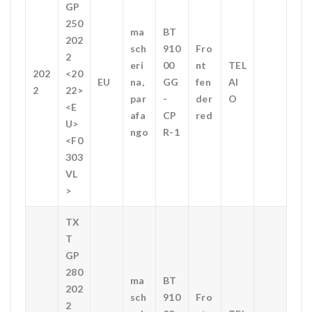
GP
250
ma
BT
202
sch
910
Fro
2
eri
00
nt
TEL
202
<20
EU
na,
GG
fen
AI
2
22>
par
-
der
O
<E
afa
CP
red
U>
ngo
R-1
<F0
303
VL
>
TX
T
GP
280
ma
BT
202
sch
910
Fro
2