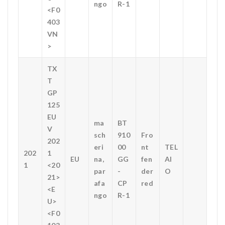
ngo
R-1
<F0
403
VN
>
TX
T
GP
125
EU
ma
BT
V
sch
910
Fro
202
eri
00
nt
TEL
202
1
EU
na,
GG
fen
AI
1
<20
par
-
der
O
21>
afa
CP
red
<E
ngo
R-1
U>
<F0