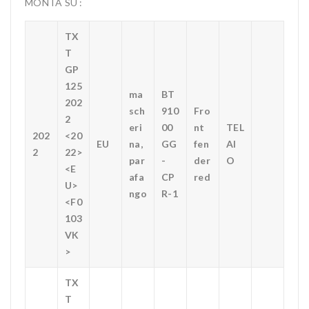
MONTA SU :
TX
T
GP
125
ma
BT
202
sch
910
Fro
2
eri
00
nt
TEL
202
<20
EU
na,
GG
fen
AI
2
22>
par
-
der
O
<E
afa
CP
red
U>
ngo
R-1
<F0
103
VK
>
TX
T