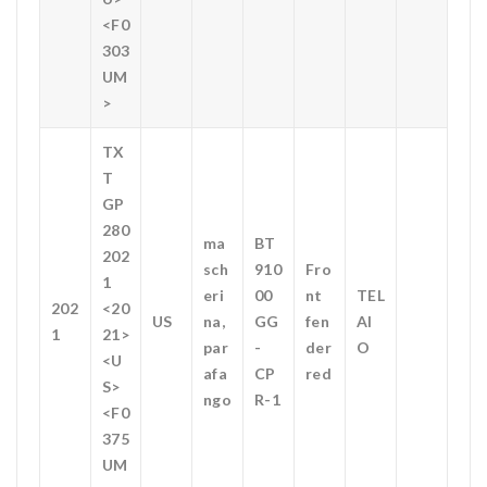
<F0
303
UM
>
TX
T
GP
280
ma
BT
202
sch
910
Fro
1
eri
00
nt
TEL
202
<20
US
na,
GG
fen
AI
1
21>
par
-
der
O
<U
afa
CP
red
S>
ngo
R-1
<F0
375
UM