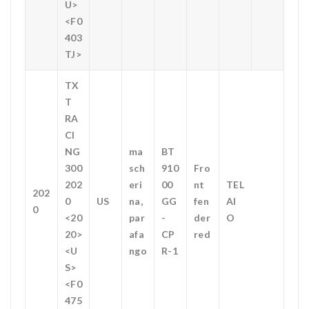
U>
<F0
403
TJ>
TX
T
RA
CI
NG
ma
BT
300
sch
910
Fro
202
eri
00
nt
TEL
202
0
US
na,
GG
fen
AI
0
<20
par
-
der
O
20>
afa
CP
red
<U
ngo
R-1
S>
<F0
475