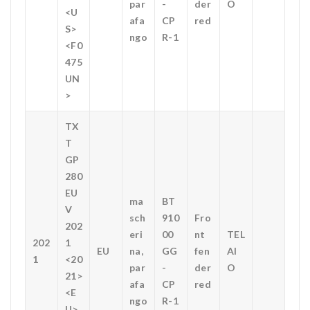
par
-
der
O
<U
afa
CP
red
S>
ngo
R-1
<F0
475
UN
>
TX
T
GP
280
EU
ma
BT
V
sch
910
Fro
202
eri
00
nt
TEL
202
1
EU
na,
GG
fen
AI
1
<20
par
-
der
O
21>
afa
CP
red
<E
ngo
R-1
U>