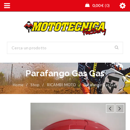
0,00
€
0
Parafango Gas Gas
Home
/
Shop
/
RICAMBI MOTO
/
Parafango Gas Gas