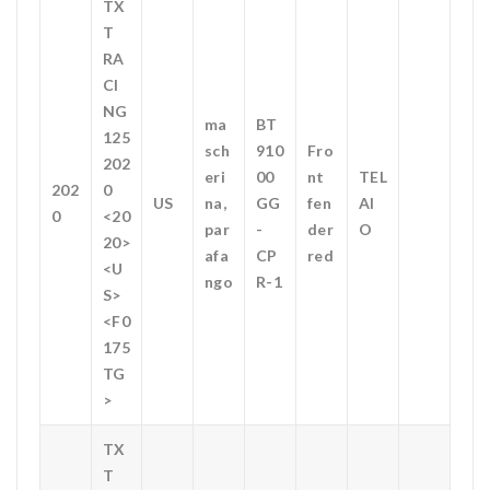
TX
T
RA
CI
NG
ma
BT
125
sch
910
Fro
202
eri
00
nt
TEL
202
0
US
na,
GG
fen
AI
0
<20
par
-
der
O
20>
afa
CP
red
<U
ngo
R-1
S>
<F0
175
TG
>
TX
T