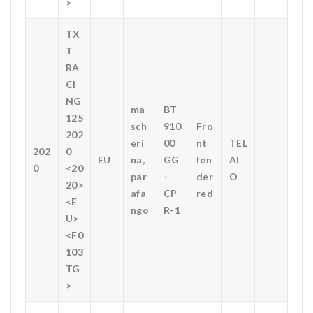
>
TX
T
RA
CI
NG
ma
BT
125
sch
910
Fro
202
eri
00
nt
TEL
202
0
EU
na,
GG
fen
AI
0
<20
par
-
der
O
20>
afa
CP
red
<E
ngo
R-1
U>
<F0
103
TG
>