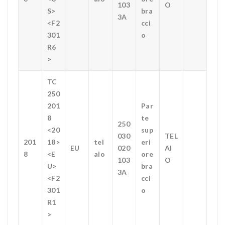
103
O
S>
bra
3A
<F2
cci
301
o
R6
>
TC
250
201
Par
8
te
250
<20
sup
030
TEL
201
18>
tel
eri
EU
020
AI
8
<E
aio
ore
103
O
U>
bra
3A
<F2
cci
301
o
R1
>