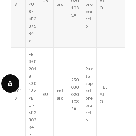
US
020
AI
8
<U
aio
ore
103
O
S>
bra
3A
<F2
cci
375
o
R4
>
FE
450
201
Par
8
te
250
<20
sup
030
TEL
201
18>
tel
eri
EU
020
AI
8
<E
aio
ore
103
O
U>
bra
3A
<F2
cci
303
o
R4
>