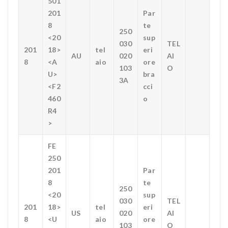
501
201
Par
8
te
250
<20
sup
030
TEL
201
18>
tel
eri
AU
020
AI
8
<A
aio
ore
103
O
U>
bra
3A
<F2
cci
460
o
R4
>
FE
250
201
Par
8
te
250
<20
sup
030
TEL
201
18>
tel
eri
US
020
AI
8
<U
aio
ore
103
O