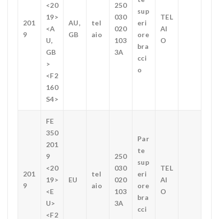
<20
250
sup
19>
030
TEL
201
AU,
tel
eri
<A
020
AI
9
GB
aio
ore
U,
103
O
bra
GB
3A
cci
>
o
<F2
160
S4>
FE
350
Par
201
te
9
250
sup
<20
030
TEL
201
tel
eri
19>
EU
020
AI
9
aio
ore
<E
103
O
bra
U>
3A
cci
<F2