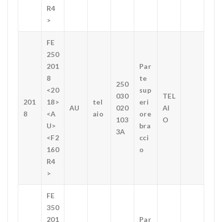
R4
>
FE
250
201
Par
8
te
250
<20
sup
030
TEL
201
18>
tel
eri
AU
020
AI
8
<A
aio
ore
103
O
U>
bra
3A
<F2
cci
160
o
R4
>
FE
350
201
Par