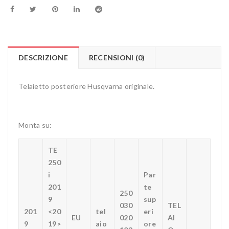
DESCRIZIONE
RECENSIONI (0)
Telaietto posteriore Husqvarna originale.
Monta su:
TE
250
i
Par
201
te
250
9
sup
030
TEL
201
<20
tel
eri
EU
020
AI
9
19>
aio
ore