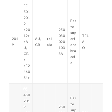
FE
501
201
Par
9
te
<20
250
sup
19>
030
TEL
201
AU,
tel
eri
<A
020
AI
9
GB
aio
ore
U,
103
O
bra
GB
3A
cci
>
o
<F2
460
S4>
FE
450
Par
201
te
9
250
sup