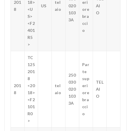
201
18>
tel
eri
US
020
AI
8
<U
aio
ore
103
O
S>
bra
3A
<F2
cci
401
o
R5
>
TC
125
Par
201
te
250
8
sup
030
TEL
201
<20
tel
eri
020
AI
8
18>
aio
ore
103
O
<F2
bra
3A
101
cci
R0
o
>