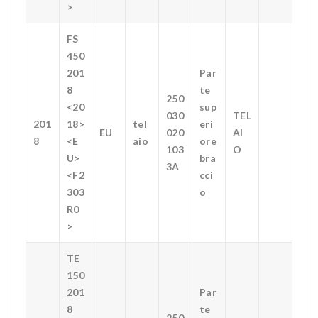
>
FS
450
201
Par
8
te
250
<20
sup
030
TEL
201
18>
tel
eri
EU
020
AI
8
<E
aio
ore
103
O
U>
bra
3A
<F2
cci
303
o
R0
>
TE
150
201
Par
8
te
250