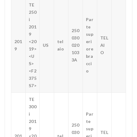
TE
250
i
Par
201
te
250
9
sup
030
TEL
201
<20
tel
eri
US
020
AI
9
19>
aio
ore
103
O
<U
bra
3A
S>
cci
<F2
o
375
S7>
TE
300
i
Par
201
te
250
9
sup
030
TEL
201
<20
tel
eri