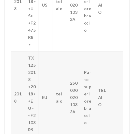
201
18>
tel
eri
US
020
AI
8
<U
aio
ore
103
O
S>
bra
3A
<F2
cci
475
o
R8
>
TX
125
201
Par
8
te
250
<20
sup
030
TEL
201
18>
tel
eri
EU
020
AI
8
<E
aio
ore
103
O
U>
bra
3A
<F2
cci
103
o
R9