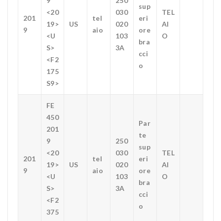
9
250
sup
<20
030
TEL
201
tel
eri
19>
US
020
AI
9
aio
ore
<U
103
O
bra
S>
3A
cci
<F2
o
175
S9>
FE
450
Par
201
te
9
250
sup
<20
030
TEL
201
tel
eri
19>
US
020
AI
9
aio
ore
<U
103
O
bra
S>
3A
cci
<F2
o
375