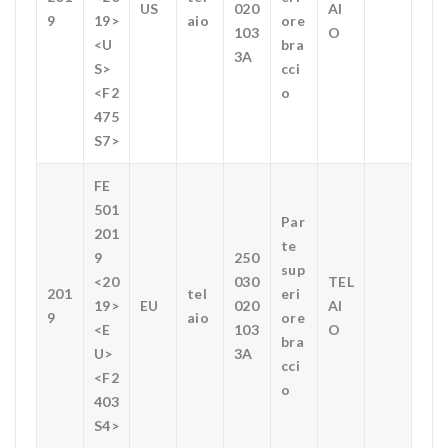
US
020
AI
9
19>
aio
ore
103
O
<U
bra
3A
S>
cci
<F2
o
475
S7>
FE
501
Par
201
te
9
250
sup
<20
030
TEL
201
tel
eri
19>
EU
020
AI
9
aio
ore
<E
103
O
bra
U>
3A
cci
<F2
o
403
S4>