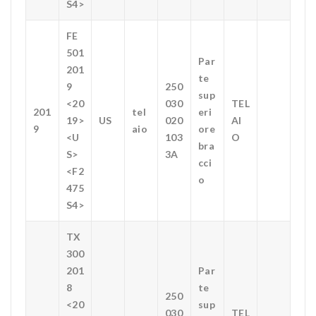
S4>
FE
501
Par
201
te
9
250
sup
<20
030
TEL
201
tel
eri
19>
US
020
AI
9
aio
ore
<U
103
O
bra
S>
3A
cci
<F2
o
475
S4>
TX
300
201
Par
8
te
250
<20
sup
030
TEL