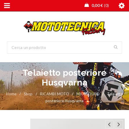
0,00
€
0
Telaietto posteriore
Husqvarna
Home
/
Shop
/
RICAMBI MOTO
/
MX/ENDURO
/
Telaietto
posteriore Husqvarna