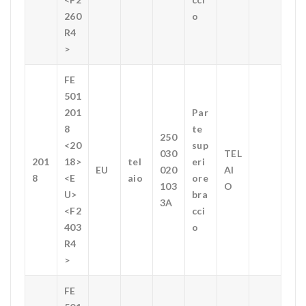
260
o
R4
>
FE
501
201
Par
8
te
250
<20
sup
030
TEL
201
18>
tel
eri
EU
020
AI
8
<E
aio
ore
103
O
U>
bra
3A
<F2
cci
403
o
R4
>
FE