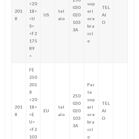
<20
sup
030
TEL
201
18>
tel
eri
US
020
AI
8
<U
aio
ore
103
O
S>
bra
3A
<F2
cci
175
o
R9
>
FE
250
201
Par
8
te
250
<20
sup
030
TEL
201
18>
tel
eri
EU
020
AI
8
<E
aio
ore
103
O
U>
bra
3A
<F2
cci
103
o