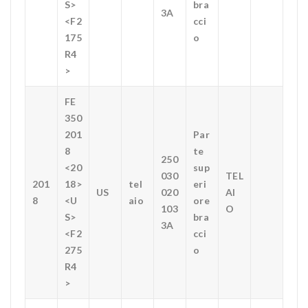
S>
bra
3A
<F2
cci
175
o
R4
>
FE
350
201
Par
8
te
250
<20
sup
030
TEL
201
18>
tel
eri
US
020
AI
8
<U
aio
ore
103
O
S>
bra
3A
<F2
cci
275
o
R4
>