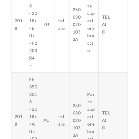
8
te
250
<20
sup
030
TEL
201
18>
tel
eri
EU
020
AI
8
<E
aio
ore
103
O
U>
bra
3A
<F2
cci
203
o
R4
>
FE
350
201
Par
8
te
250
<20
sup
030
TEL
201
18>
tel
eri
AU
020
AI
8
<A
aio
ore
103
O
U>
bra
3A
<F2
cci