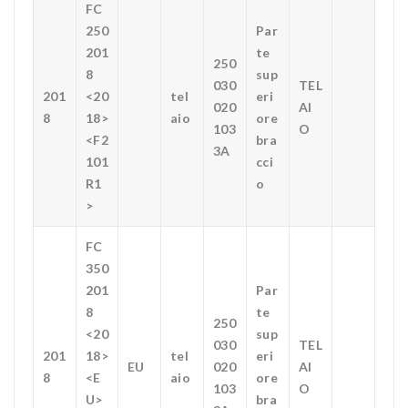
FC
250
Par
201
te
250
8
sup
030
TEL
201
<20
tel
eri
020
AI
8
18>
aio
ore
103
O
<F2
bra
3A
101
cci
R1
o
>
FC
350
201
Par
8
te
250
<20
sup
030
TEL
201
18>
tel
eri
EU
020
AI
8
<E
aio
ore
103
O
U>
bra