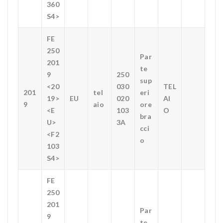
360
S4>
FE
250
Par
201
te
9
250
sup
<20
030
TEL
201
tel
eri
19>
EU
020
AI
9
aio
ore
<E
103
O
bra
U>
3A
cci
<F2
o
103
S4>
FE
250
201
Par
9
te