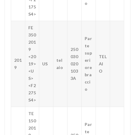
o
175
S4>
FE
350
Par
201
te
9
250
sup
<20
030
TEL
201
tel
eri
19>
US
020
AI
9
aio
ore
<U
103
O
bra
S>
3A
cci
<F2
o
275
S4>
TE
150
Par
201
te