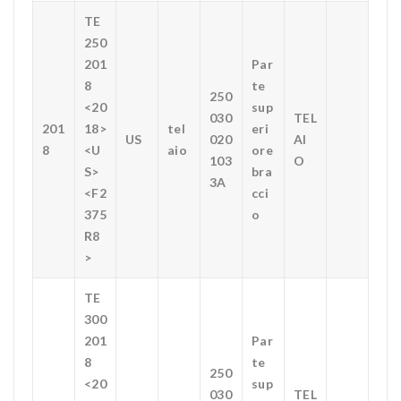
TE
250
201
Par
8
te
250
<20
sup
030
TEL
201
18>
tel
eri
US
020
AI
8
<U
aio
ore
103
O
S>
bra
3A
<F2
cci
375
o
R8
>
TE
300
201
Par
8
te
250
<20
sup
030
TEL