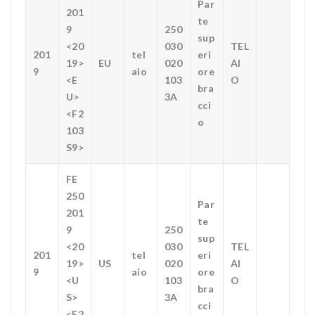
Par
201
te
9
250
sup
<20
030
TEL
201
tel
eri
19>
EU
020
AI
9
aio
ore
<E
103
O
bra
U>
3A
cci
<F2
o
103
S9>
FE
250
Par
201
te
9
250
sup
<20
030
TEL
201
tel
eri
19>
US
020
AI
9
aio
ore
<U
103
O
bra
S>
3A
cci
<F2