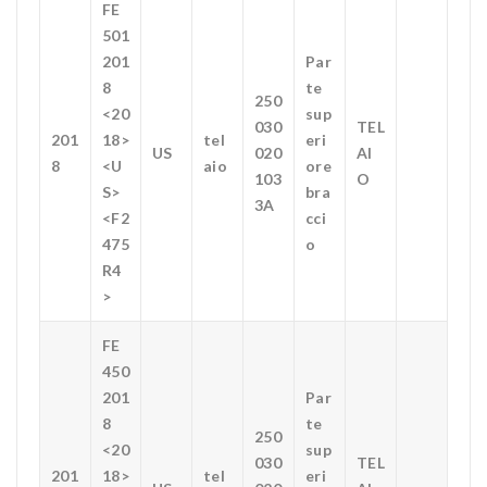
FE
501
201
Par
8
te
250
<20
sup
030
TEL
201
18>
tel
eri
US
020
AI
8
<U
aio
ore
103
O
S>
bra
3A
<F2
cci
475
o
R4
>
FE
450
201
Par
8
te
250
<20
sup
030
TEL
201
18>
tel
eri