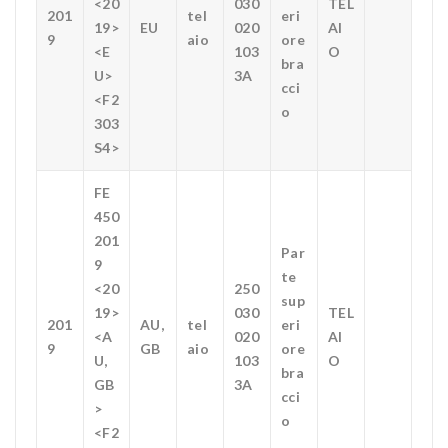
<20
030
TEL
201
tel
eri
19>
EU
020
AI
9
aio
ore
<E
103
O
bra
U>
3A
cci
<F2
o
303
S4>
FE
450
201
Par
9
te
<20
250
sup
19>
030
TEL
201
AU,
tel
eri
<A
020
AI
9
GB
aio
ore
U,
103
O
bra
GB
3A
cci
>
o
<F2