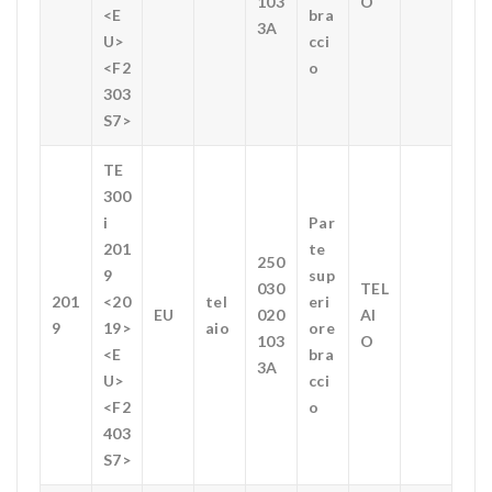
103
O
<E
bra
3A
U>
cci
<F2
o
303
S7>
TE
300
i
Par
201
te
250
9
sup
030
TEL
201
<20
tel
eri
EU
020
AI
9
19>
aio
ore
103
O
<E
bra
3A
U>
cci
<F2
o
403
S7>