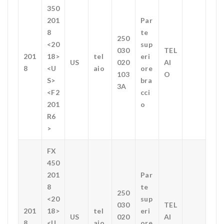
350
201
Par
8
te
250
<20
sup
030
TEL
201
18>
tel
eri
US
020
AI
8
<U
aio
ore
103
O
S>
bra
3A
<F2
cci
201
o
R6
>
FX
450
201
Par
8
te
250
<20
sup
030
TEL
201
18>
tel
eri
US
020
AI
8
<U
aio
ore