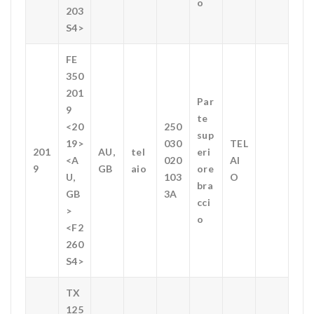
o
203
S4>
FE
350
201
Par
9
te
<20
250
sup
19>
030
TEL
201
AU,
tel
eri
<A
020
AI
9
GB
aio
ore
U,
103
O
bra
GB
3A
cci
>
o
<F2
260
S4>
TX
125