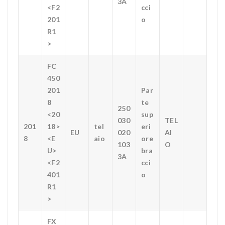
3A
<F2
cci
201
o
R1
>
FC
450
201
Par
8
te
250
<20
sup
030
TEL
201
18>
tel
eri
EU
020
AI
8
<E
aio
ore
103
O
U>
bra
3A
<F2
cci
401
o
R1
>
FX