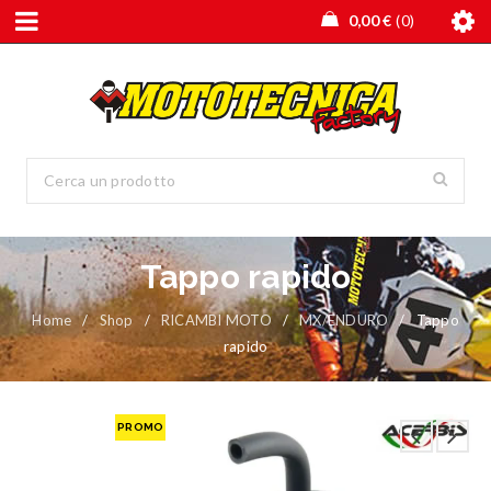
0,00
€
0
Tappo rapido
Home
/
Shop
/
RICAMBI MOTO
/
MX/ENDURO
/
Tappo
rapido
PROMO