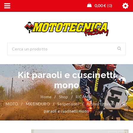
0,00
€
0
Kit paraoli e cuscinetti
mono
Home
/
Shop
/
RICAMBI
MOTO
/
MX/ENDURO
/
Sospensioni
/
Ammortizzatori
/
Kit
paraoli e cuscinetti mono