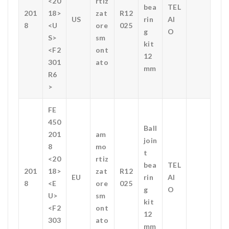
<20
rtiz
bea
TEL
201
18>
zat
R12
US
rin
AI
8
<U
ore
025
g
O
S>
sm
kit
<F2
ont
12
301
ato
mm
R6
>
FE
450
Ball
201
am
join
8
mo
t
<20
rtiz
bea
TEL
201
18>
zat
R12
EU
rin
AI
8
<E
ore
025
g
O
U>
sm
kit
<F2
ont
12
303
ato
mm