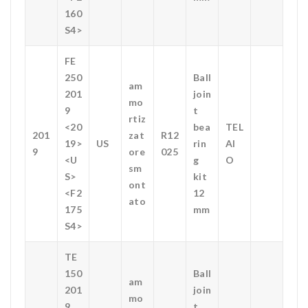
160
S4>
FE
250
Ball
am
201
join
mo
9
t
rtiz
<20
bea
TEL
201
zat
R12
19>
US
rin
AI
9
ore
025
<U
g
O
sm
S>
kit
ont
<F2
12
ato
175
mm
S4>
TE
150
Ball
am
201
join
mo
9
t