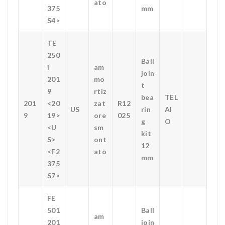
ato
375
mm
S4>
TE
250
Ball
i
am
join
201
mo
t
9
rtiz
bea
TEL
201
<20
zat
R12
US
rin
AI
9
19>
ore
025
g
O
<U
sm
kit
S>
ont
12
<F2
ato
mm
375
S7>
FE
501
Ball
am
201
join