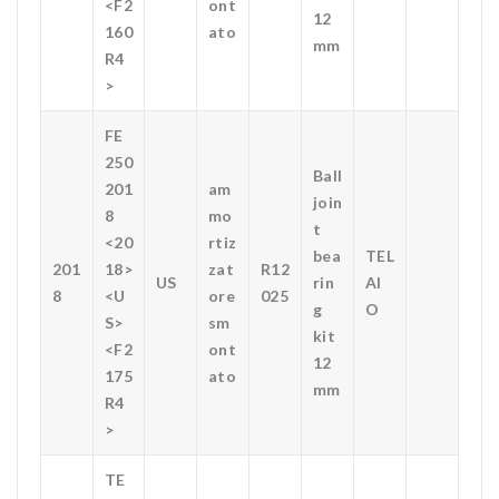
<F2
ont
12
160
ato
mm
R4
>
FE
250
Ball
201
am
join
8
mo
t
<20
rtiz
bea
TEL
201
18>
zat
R12
US
rin
AI
8
<U
ore
025
g
O
S>
sm
kit
<F2
ont
12
175
ato
mm
R4
>
TE