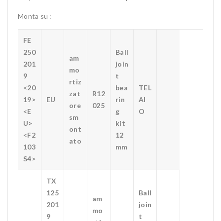
Monta su :
FE
250
Ball
am
201
join
mo
9
t
rtiz
<20
bea
TEL
zat
R12
19>
EU
rin
AI
ore
025
<E
g
O
sm
U>
kit
ont
<F2
12
ato
103
mm
S4>
TX
125
Ball
am
201
join
mo
9
t