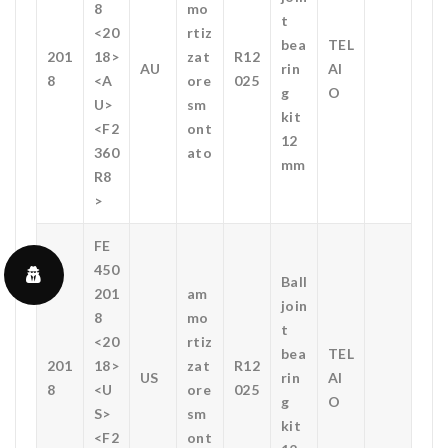
8
mo
t
<20
rtiz
bea
TEL
201
18>
zat
R12
AU
rin
AI
8
<A
ore
025
g
O
U>
sm
kit
<F2
ont
12
360
ato
mm
R8
>
FE
450
Ball
201
am
join
8
mo
t
<20
rtiz
bea
TEL
201
18>
zat
R12
US
rin
AI
8
<U
ore
025
g
O
S>
sm
kit
<F2
ont