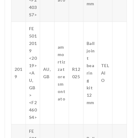
mm
403
S7>
FE
501
201
Ball
am
9
join
mo
<20
t
rtiz
19>
bea
TEL
201
AU,
zat
R12
<A
rin
AI
9
GB
ore
025
U,
g
O
sm
GB
kit
ont
>
12
ato
<F2
mm
460
S4>
FE