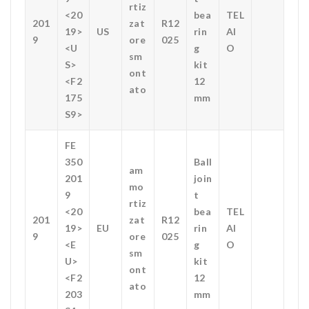
rtiz
<20
bea
TEL
201
zat
R12
19>
US
rin
AI
9
ore
025
<U
g
O
sm
S>
kit
ont
<F2
12
ato
175
mm
S9>
FE
350
Ball
am
201
join
mo
9
t
rtiz
<20
bea
TEL
201
zat
R12
19>
EU
rin
AI
9
ore
025
<E
g
O
sm
U>
kit
ont
<F2
12
ato
203
mm