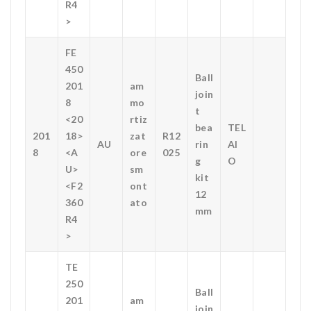
R4
>
FE
450
Ball
201
am
join
8
mo
t
<20
rtiz
bea
TEL
201
18>
zat
R12
AU
rin
AI
8
<A
ore
025
g
O
U>
sm
kit
<F2
ont
12
360
ato
mm
R4
>
TE
250
Ball
201
am
join