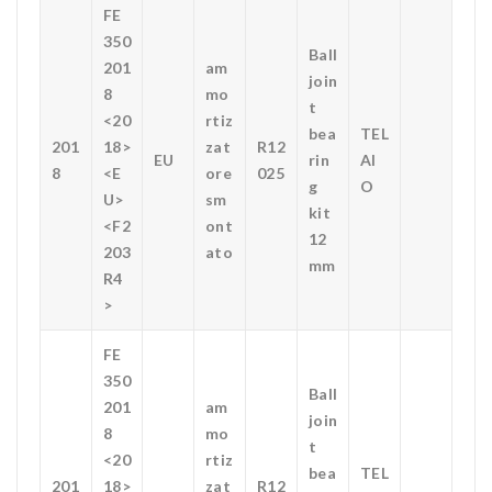
FE
350
Ball
201
am
join
8
mo
t
<20
rtiz
bea
TEL
201
18>
zat
R12
EU
rin
AI
8
<E
ore
025
g
O
U>
sm
kit
<F2
ont
12
203
ato
mm
R4
>
FE
350
Ball
201
am
join
8
mo
t
<20
rtiz
bea
TEL
201
18>
zat
R12