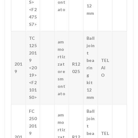
S>
ont
12
<F2
ato
mm
475
S7>
TC
Ball
am
125
join
mo
201
t
rtiz
9
bea
TEL
201
zat
R12
<20
rin
AI
9
ore
025
19>
g
O
sm
<F2
kit
ont
101
12
ato
S0>
mm
FC
Ball
am
250
join
mo
201
t
rtiz
9
bea
TEL
201
zat
R12