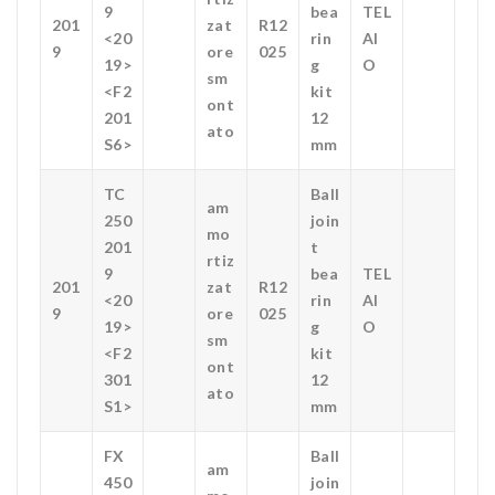
9
bea
TEL
201
zat
R12
<20
rin
AI
9
ore
025
19>
g
O
sm
<F2
kit
ont
201
12
ato
S6>
mm
TC
Ball
am
250
join
mo
201
t
rtiz
9
bea
TEL
201
zat
R12
<20
rin
AI
9
ore
025
19>
g
O
sm
<F2
kit
ont
301
12
ato
S1>
mm
FX
Ball
am
450
join