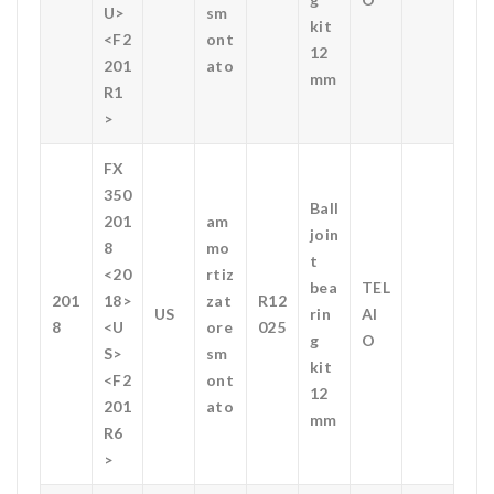
U>
sm
kit
<F2
ont
12
201
ato
mm
R1
>
FX
350
Ball
201
am
join
8
mo
t
<20
rtiz
bea
TEL
201
18>
zat
R12
US
rin
AI
8
<U
ore
025
g
O
S>
sm
kit
<F2
ont
12
201
ato
mm
R6
>