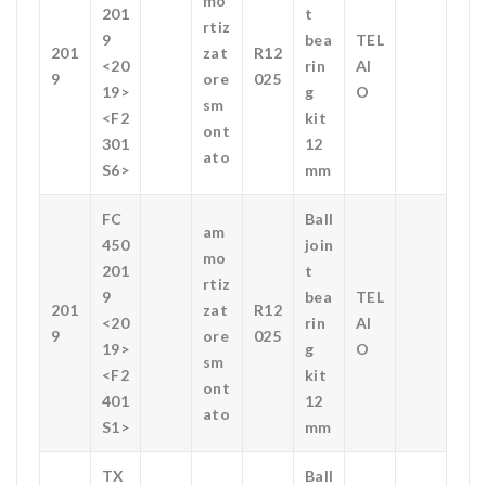
mo
201
t
rtiz
9
bea
TEL
201
zat
R12
<20
rin
AI
9
ore
025
19>
g
O
sm
<F2
kit
ont
301
12
ato
S6>
mm
FC
Ball
am
450
join
mo
201
t
rtiz
9
bea
TEL
201
zat
R12
<20
rin
AI
9
ore
025
19>
g
O
sm
<F2
kit
ont
401
12
ato
S1>
mm
TX
Ball