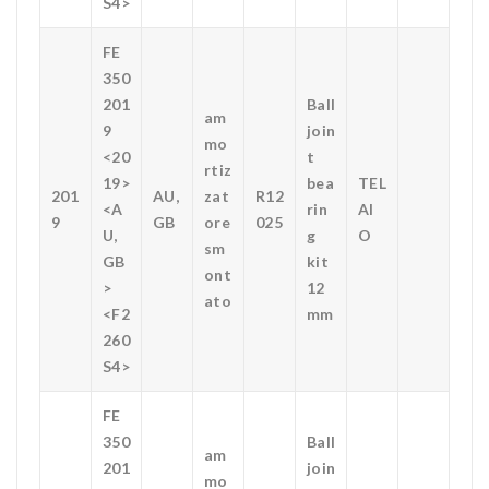
S4>
FE
350
201
Ball
am
9
join
mo
<20
t
rtiz
19>
bea
TEL
201
AU,
zat
R12
<A
rin
AI
9
GB
ore
025
U,
g
O
sm
GB
kit
ont
>
12
ato
<F2
mm
260
S4>
FE
350
Ball
am
201
join
mo