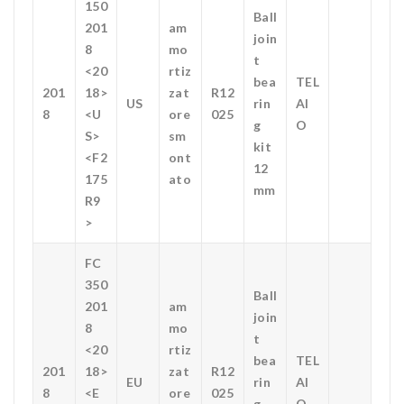
150
Ball
201
am
join
8
mo
t
<20
rtiz
bea
TEL
201
18>
zat
R12
US
rin
AI
8
<U
ore
025
g
O
S>
sm
kit
<F2
ont
12
175
ato
mm
R9
>
FC
350
Ball
201
am
join
8
mo
t
<20
rtiz
bea
TEL
201
18>
zat
R12
EU
rin
AI
8
<E
ore
025
g
O