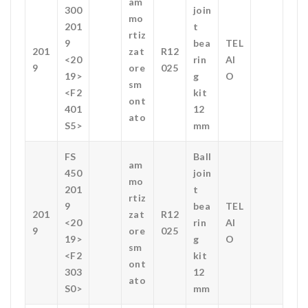
am
300
join
mo
201
t
rtiz
9
bea
TEL
201
zat
R12
<20
rin
AI
9
ore
025
19>
g
O
sm
<F2
kit
ont
401
12
ato
S5>
mm
FS
Ball
am
450
join
mo
201
t
rtiz
9
bea
TEL
201
zat
R12
<20
rin
AI
9
ore
025
19>
g
O
sm
<F2
kit
ont
303
12
ato
S0>
mm