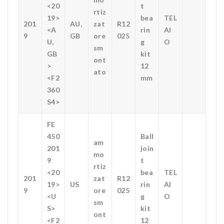
<20
t
rtiz
19>
bea
TEL
201
AU,
zat
R12
<A
rin
AI
9
GB
ore
025
U,
g
O
sm
GB
kit
ont
>
12
ato
<F2
mm
360
S4>
FE
450
Ball
am
201
join
mo
9
t
rtiz
<20
bea
TEL
201
zat
R12
19>
US
rin
AI
9
ore
025
<U
g
O
sm
S>
kit
ont
<F2
12