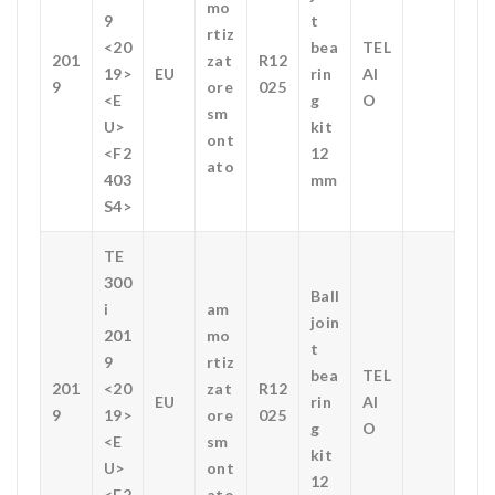
mo
9
t
rtiz
<20
bea
TEL
201
zat
R12
19>
EU
rin
AI
9
ore
025
<E
g
O
sm
U>
kit
ont
<F2
12
ato
403
mm
S4>
TE
300
Ball
i
am
join
201
mo
t
9
rtiz
bea
TEL
201
<20
zat
R12
EU
rin
AI
9
19>
ore
025
g
O
<E
sm
kit
U>
ont
12
<F2
ato