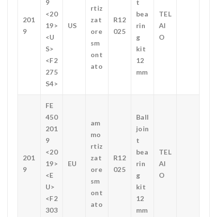
9
t
rtiz
<20
bea
TEL
201
zat
R12
19>
US
rin
AI
9
ore
025
<U
g
O
sm
S>
kit
ont
<F2
12
ato
275
mm
S4>
FE
450
Ball
am
201
join
mo
9
t
rtiz
<20
bea
TEL
201
zat
R12
19>
EU
rin
AI
9
ore
025
<E
g
O
sm
U>
kit
ont
<F2
12
ato
303
mm