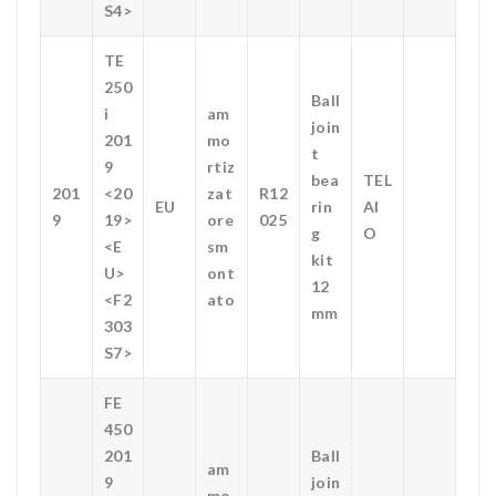
S4>
TE
250
Ball
i
am
join
201
mo
t
9
rtiz
bea
TEL
201
<20
zat
R12
EU
rin
AI
9
19>
ore
025
g
O
<E
sm
kit
U>
ont
12
<F2
ato
mm
303
S7>
FE
450
201
Ball
am
9
join
mo