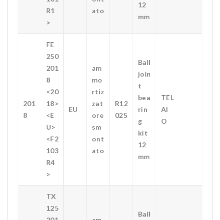
12
R1
ato
mm
>
FE
250
Ball
201
am
join
8
mo
t
<20
rtiz
bea
TEL
201
18>
zat
R12
EU
rin
AI
8
<E
ore
025
g
O
U>
sm
kit
<F2
ont
12
103
ato
mm
R4
>
TX
125
Ball
201
am