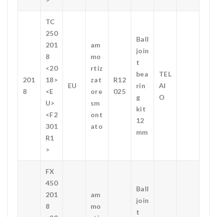
TC
250
Ball
201
am
join
8
mo
t
<20
rtiz
bea
TEL
201
18>
zat
R12
EU
rin
AI
8
<E
ore
025
g
O
U>
sm
kit
<F2
ont
12
301
ato
mm
R1
>
FX
450
Ball
201
am
join
8
mo
t