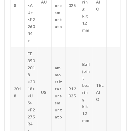
AU
rin
AI
8
<A
ore
025
g
O
U>
sm
kit
<F2
ont
12
260
ato
mm
R4
>
FE
350
Ball
201
am
join
8
mo
t
<20
rtiz
bea
TEL
201
18>
zat
R12
US
rin
AI
8
<U
ore
025
g
O
S>
sm
kit
<F2
ont
12
275
ato
mm
R4
>