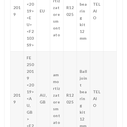
rtiz
<20
bea
TEL
201
zat
R12
19>
EU
rin
AI
9
ore
025
<E
g
O
sm
U>
kit
ont
<F2
12
ato
103
mm
S9>
FE
250
201
Ball
am
9
join
mo
<20
t
rtiz
19>
bea
TEL
201
AU,
zat
R12
<A
rin
AI
9
GB
ore
025
U,
g
O
sm
GB
kit
ont
>
12
ato
<F2
mm