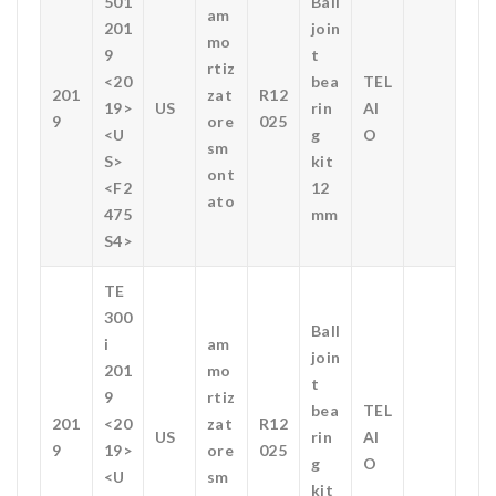
501
Ball
am
201
join
mo
9
t
rtiz
<20
bea
TEL
201
zat
R12
19>
US
rin
AI
9
ore
025
<U
g
O
sm
S>
kit
ont
<F2
12
ato
475
mm
S4>
TE
300
Ball
i
am
join
201
mo
t
9
rtiz
bea
TEL
201
<20
zat
R12
US
rin
AI
9
19>
ore
025
g
O
<U
sm
kit