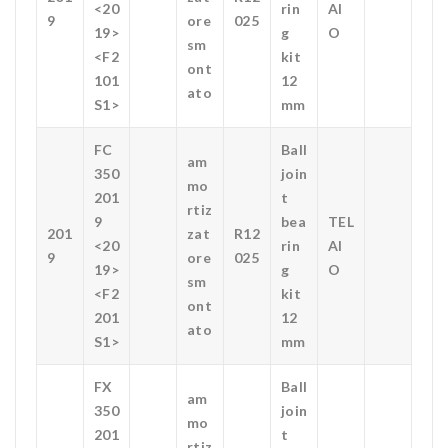
<20
rin
AI
9
ore
025
19>
g
O
sm
<F2
kit
ont
101
12
ato
S1>
mm
FC
Ball
am
350
join
mo
201
t
rtiz
9
bea
TEL
201
zat
R12
<20
rin
AI
9
ore
025
19>
g
O
sm
<F2
kit
ont
201
12
ato
S1>
mm
FX
Ball
am
350
join
mo
201
t
rtiz