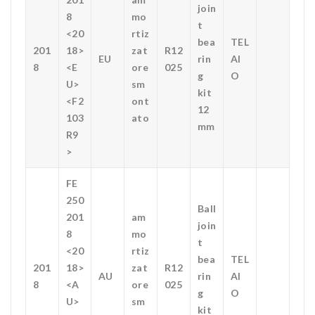
join
8
mo
t
<20
rtiz
bea
TEL
201
18>
zat
R12
EU
rin
AI
8
<E
ore
025
g
O
U>
sm
kit
<F2
ont
12
103
ato
mm
R9
>
FE
250
Ball
201
am
join
8
mo
t
<20
rtiz
bea
TEL
201
18>
zat
R12
AU
rin
AI
8
<A
ore
025
g
O
U>
sm
kit