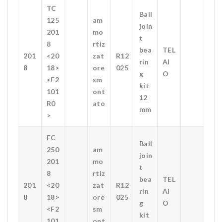
TC
Ball
125
am
join
201
mo
t
8
rtiz
bea
TEL
201
<20
zat
R12
rin
AI
8
18>
ore
025
g
O
<F2
sm
kit
101
ont
12
R0
ato
mm
>
FC
Ball
250
am
join
201
mo
t
8
rtiz
bea
TEL
201
<20
zat
R12
rin
AI
8
18>
ore
025
g
O
<F2
sm
kit
101
ont