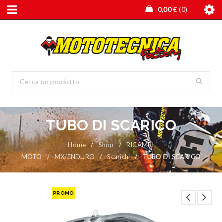
0,00
€
0
TUBO DI SCARICO
Home
/
Shop
/
RICAMBI
MOTO
/
MX/ENDURO
/
Scarichi
/
TUBO DI SCARICO
PROMO