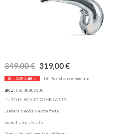
349,00
€
319,00
€
Scrivi un commento
1 DISPONIBILI
SKU:
55505907000
TUBO DI SCARICO FMF FATTY
Lamiera d’acciaio extra forte
Superficie nichelata
Erogazione più ampia e uniforme