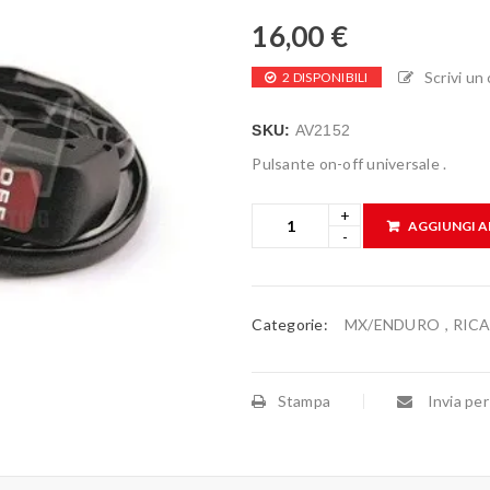
16,00
€
Scrivi u
2 DISPONIBILI
SKU:
AV2152
Pulsante on-off universale .
AGGIUNGI A
Categorie:
MX/ENDURO
,
RIC
Stampa
Invia per