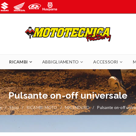
RICAMBI
ABBIGLIAMENTO
ACCESSORI
M
Pulsante on-off universale
e
/
Shop
/
RICAMBI MOTO
/
MX/ENDURO
/
Pulsante on-off unive