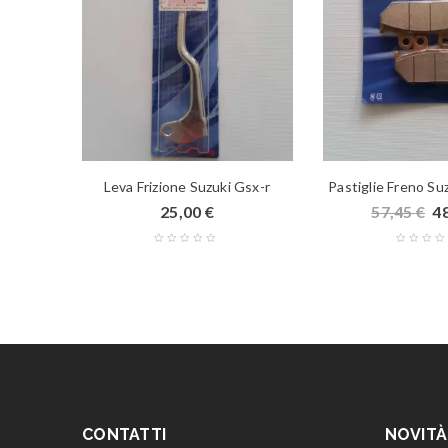
UKI
Leva Frizione Suzuki Gsx-r
Pastiglie Freno S
25,00
€
57,45
€
4
CONTATTI
NOVITÀ