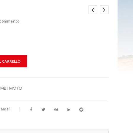
n commento
L CARRELLO
AMBI MOTO
 email