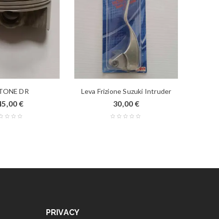
TONE DR
Leva Frizione Suzuki Intruder
FI
45,00
€
30,00
€
PRIVACY