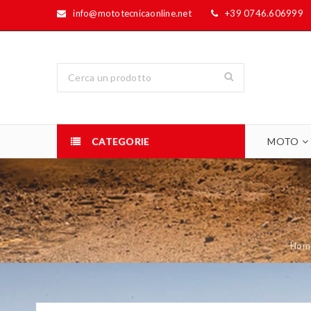
info@mototecnicaonline.net
+39 0746.606999
CATEGORIE
MOTO
Hom