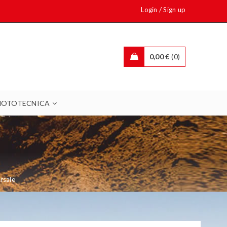
/
Login
Sign up
0,00
€
0
OTOTECNICA
rsale